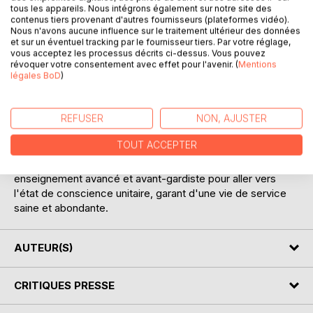
tous les appareils. Nous intégrons également sur notre site des
contenus tiers provenant d'autres fournisseurs (plateformes vidéo).
Nous n'avons aucune influence sur le traitement ultérieur des données
et sur un éventuel tracking par le fournisseur tiers. Par votre réglage,
vous acceptez les processus décrits ci-dessus. Vous pouvez
révoquer votre consentement avec effet pour l'avenir. (
Mentions
légales BoD
)
DESCRIPTION
REFUSER
NON, AJUSTER
"Trilogie" est une traduction commentée, fidèle et intégrale
TOUT ACCEPTER
des trois derniers textes de Wallace D. Wattles. Ceux-ci
portent sur la richesse, la santé et la grandeur, et sont un
enseignement avancé et avant-gardiste pour aller vers
l'état de conscience unitaire, garant d'une vie de service
saine et abondante.
AUTEUR(S)
CRITIQUES PRESSE