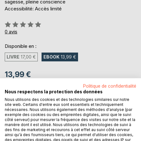
sagesse, pleine conscience
Accessibilité: Accès limité
Évaluation:
0%
0
avis
Disponible en :
LIVRE
17,00 €
EBOOK
13,99 €
13,99 €
TVA incluse
Politique de confidentialité
Téléchargement disponible dès maintenant
Nous respectons la protection des données
Nous utilisons des cookies et des technologies similaires sur notre
site web. Certains d'entre eux sont essentiels et techniquement
nécessaires. Nous utilisons également des méthodes d'analyse (par
AJOUTER AU PANIER
exemple des cookies ou des empreintes digitales, ainsi que le suivi
côté serveur) pour mesurer la fréquence des visites sur notre site et la
manière dont il est utilisé. Nous utilisons des technologies de suivi à
Ajouter à ma liste d'envies
des fins de marketing et recourons à cet effet au suivi côté serveur
ainsi qu'à des fournisseurs tiers, ce qui permet d'utiliser des cookies,
Laisser un avis
des empreintes digitales, des pixels de suivi et des adresses IP sur