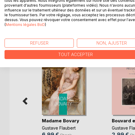
tous les appareils. Nous intégrons également sur notre site des contenus 
Ce livre est un recueil de trois nouvelles: Un coeur
provenant d'autres fournisseurs (plateformes vidéo). Nous n'avons aucu
témoigne d'une grande puissance d'évocation, qu'i
influence sur le traitement ultérieur des données et sur un éventuel tracki
le fournisseur tiers. Par votre réglage, vous acceptez les processus décri
simple', de la violence des actes de Saint Julien,
dessus. Vous pouvez révoquer votre consentement avec effet pour l'aven
(
Mentions légales BoD
)
D’AUTRES TITRES À D
REFUSER
NON, AJUSTER
TOUT ACCEPTER
Madame Bovary
Bouvard e
Gustave Flaubert
Gustave Fla
age
6,99 €
2,99 €
Ebook
Eb