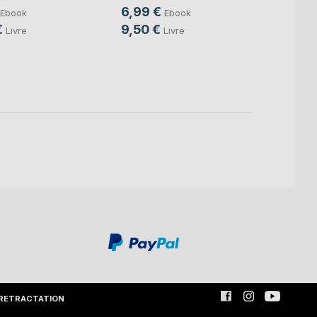
idées
6,99 €
Ebook
Ebook
Gustav
€
9,50 €
Livre
Livre
6,99
15,0
RETRACTATION