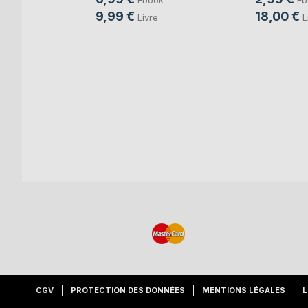
9,99 €
18,00 €
Livre
L
ok
re
CGV
PROTECTION DES DONNÉES
MENTIONS LÉGALES
L