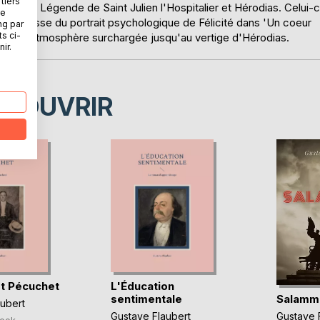
tiers
 simple, Légende de Saint Julien l'Hospitalier et Hérodias. Celui-c
ne
l s'agisse du portrait psychologique de Félicité dans 'Un coeur
ng par
ts ci-
 ou de l'atmosphère surchargée jusqu'au vertige d'Hérodias.
ir.
ÉCOUVRIR
t Pécuchet
L'Éducation
Salamm
sentimentale
ubert
Gustave 
Gustave Flaubert
ook