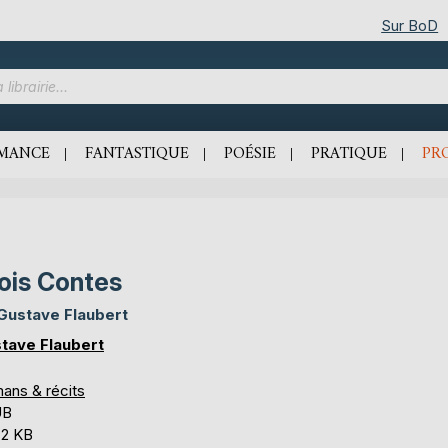
Sur BoD
MANCE
FANTASTIQUE
POÉSIE
PRATIQUE
PR
ois Contes
Gustave Flaubert
tave Flaubert
ans & récits
UB
,2 KB