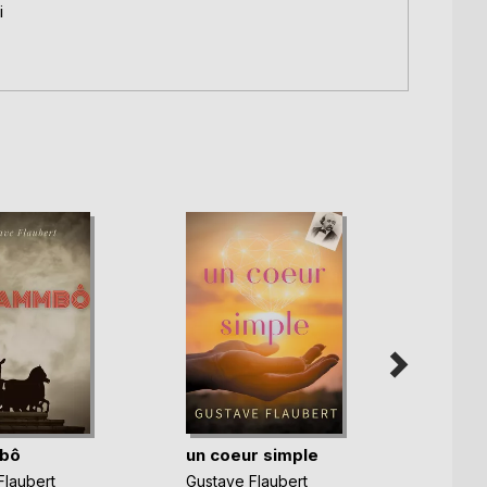
i
bô
un coeur simple
Dicti
Flaubert
Gustave Flaubert