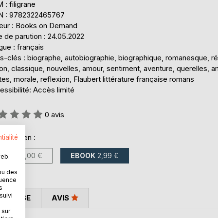
: filigrane
N : 9782322465767
teur : Books on Demand
 de parution : 24.05.2022
ue : français
-clés : biographe, autobiographie, biographique, romanesque, réc
ion, classique, nouvelles, amour, sentiment, aventure, querelles, am
es, morale, reflexion, Flaubert littérature française romans
ssibilité: Accès limité
uation:
0
avis
onible en :
tialité
LIVRE
15,00 €
EBOOK
2,99 €
web.
ou des
quence
s
suivi
 PRESSE
AVIS
 sur