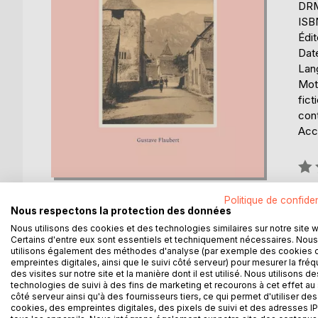
DRM 
ISB
Édi
Date
Lang
Mots
fict
cont
Acce
Éval
0%
Disp
Politique de confiden
Nous respectons la protection des données
Nous utilisons des cookies et des technologies similaires sur notre site 
Certains d'entre eux sont essentiels et techniquement nécessaires. Nous
utilisons également des méthodes d'analyse (par exemple des cookies 
empreintes digitales, ainsi que le suivi côté serveur) pour mesurer la fré
des visites sur notre site et la manière dont il est utilisé. Nous utilisons de
technologies de suivi à des fins de marketing et recourons à cet effet au 
DESCRIPTION
AUTEUR(S)
CRITIQUES
côté serveur ainsi qu'à des fournisseurs tiers, ce qui permet d'utiliser des
cookies, des empreintes digitales, des pixels de suivi et des adresses IP