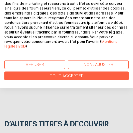
des fins de marketing et recourons à cet effet au suivi côté serveur
Un recueil à la fois sombre, lumineux et féministe sur la
ainsi qu'à des fournisseurs tiers, ce qui permet d'utiliser des cookies,
santé mentale et toutes les émotions qui nous traversent :
des empreintes digitales, des pixels de suivi et des adresses IP sur
l'anxiété, l'amour, le chagrin, la rupture et le deuil, ou
tous les appareils. Nous intégrons également sur notre site des
encore les violences physiques et sexuelles. Une note
contenus tiers provenant d'autres fournisseurs (plateformes vidéo).
Nous n'avons aucune influence sur le traitement ultérieur des données
d'espoir et de soleil clos le livre avec des poèmes sur la
et sur un éventuel tracking par le fournisseur tiers. Par votre réglage,
confiance en soi, la guérison et la résilience.
vous acceptez les processus décrits ci-dessus. Vous pouvez
révoquer votre consentement avec effet pour l'avenir. (
Mentions
légales BoD
)
AUTEUR(S)
REFUSER
NON, AJUSTER
CRITIQUES PRESSE
TOUT ACCEPTER
AVIS
D’AUTRES TITRES À DÉCOUVRIR