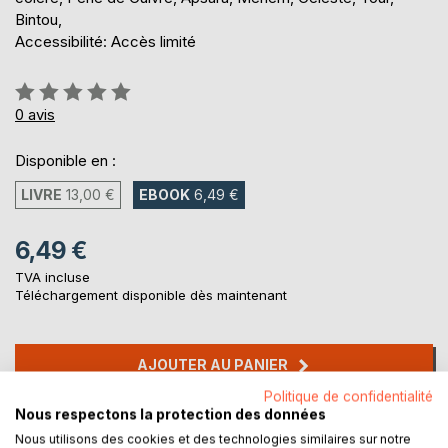
Bintou,
Accessibilité: Accès limité
Évaluation:
0%
0
avis
Disponible en :
LIVRE
13,00 €
EBOOK
6,49 €
6,49 €
TVA incluse
Téléchargement disponible dès maintenant
AJOUTER AU PANIER
Politique de confidentialité
Nous respectons la protection des données
Ajouter à ma liste d'envies
Nous utilisons des cookies et des technologies similaires sur notre
Laisser un avis