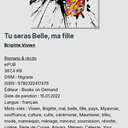
Tu seras Belle, ma fille
Brigitte Vivien
Romans & récits
ePUB
367,4 KB
DRM : filigrane
ISBN : 9782322417476
Éditeur : Books on Demand
Date de parution : 15.01.2022
Langue : français
Mots-clés : Vivien, Brigitte, mal, belle, fille, pays, Myanmar,
souffrance, culture, culte, cérémonie, Mauritanie, tribu,
mode, mannequin, ménage, minceur, soumission, révolte,
colère, Perle de Cuivre, Apsara, Mériem, Céleste, Your,