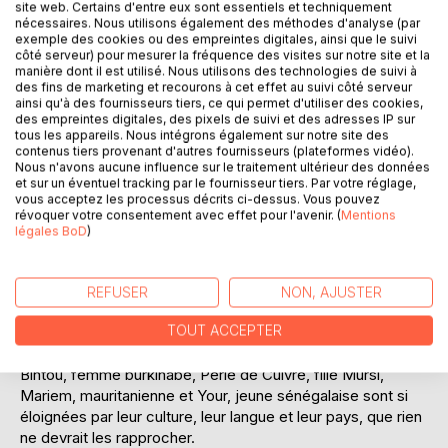
site web. Certains d'entre eux sont essentiels et techniquement
nécessaires. Nous utilisons également des méthodes d'analyse (par
exemple des cookies ou des empreintes digitales, ainsi que le suivi
côté serveur) pour mesurer la fréquence des visites sur notre site et la
manière dont il est utilisé. Nous utilisons des technologies de suivi à
des fins de marketing et recourons à cet effet au suivi côté serveur
ainsi qu'à des fournisseurs tiers, ce qui permet d'utiliser des cookies,
des empreintes digitales, des pixels de suivi et des adresses IP sur
tous les appareils. Nous intégrons également sur notre site des
DESCRIPTION
contenus tiers provenant d'autres fournisseurs (plateformes vidéo).
Nous n'avons aucune influence sur le traitement ultérieur des données
et sur un éventuel tracking par le fournisseur tiers. Par votre réglage,
vous acceptez les processus décrits ci-dessus. Vous pouvez
Tu as Mal ! Tu seras Belle, ma fille ! Un roman inspiré de
révoquer votre consentement avec effet pour l'avenir. (
Mentions
faits réels.
légales BoD
)
Le raffinement et le prestige côtoient l'horreur, la
soumission et la révolte, au rythme du parcours douloureux
de filles et de jeunes femmes. L'auteure Brigitte Vivien les
REFUSER
NON, AJUSTER
ayant parfois rencontrées au cours de ses voyages peut
TOUT ACCEPTER
ainsi témoigner de leur vie.
Apsara, petite birmane, Céleste, adolescente normande,
Bintou, femme burkinabé, Perle de Cuivre, fille Mursi,
Mariem, mauritanienne et Your, jeune sénégalaise sont si
éloignées par leur culture, leur langue et leur pays, que rien
ne devrait les rapprocher.