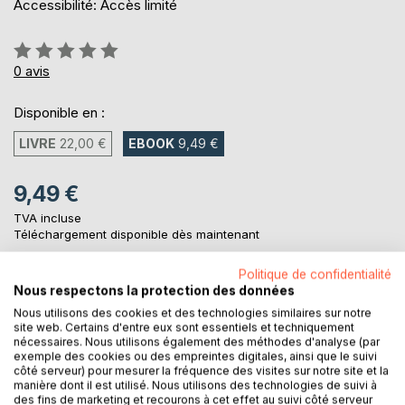
Accessibilité: Accès limité
Évaluation:
0%
0
avis
Disponible en :
LIVRE
22,00 €
EBOOK
9,49 €
9,49 €
TVA incluse
Téléchargement disponible dès maintenant
Politique de confidentialité
Nous respectons la protection des données
AJOUTER AU PANIER
Nous utilisons des cookies et des technologies similaires sur notre
site web. Certains d'entre eux sont essentiels et techniquement
nécessaires. Nous utilisons également des méthodes d'analyse (par
Ajouter à ma liste d'envies
exemple des cookies ou des empreintes digitales, ainsi que le suivi
Laisser un avis
côté serveur) pour mesurer la fréquence des visites sur notre site et la
manière dont il est utilisé. Nous utilisons des technologies de suivi à
des fins de marketing et recourons à cet effet au suivi côté serveur