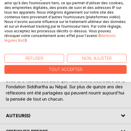
ainsi qu'à des fournisseurs tiers, ce qui permet d'utiliser des cookies,
des empreintes digitales, des pixels de suivi et des adresses IP sur
tous les appareils. Nous intégrons également sur notre site des
contenus tiers provenant d'autres fournisseurs (plateformes vidéo).
Nous n'avons aucune influence sur le traitement ultérieur des données
et sur un éventuel tracking par le fournisseur tiers. Par votre réglage,
vous acceptez les processus décrits ci-dessus. Vous pouvez
DESCRIPTION
révoquer votre consentement avec effet pour l'avenir. (
Mentions
légales BoD
)
En dessin, en photo et en poème voici retracé ici le portrait
de Tulku Tashi Rinpoché, un authentique yogi tibétain.
REFUSER
NON, AJUSTER
Le présent album n'a pas pour ambition de se lancer dans
de la bouddhologie mais se veut être une simple évocation
TOUT ACCEPTER
poétique de ce lama et des entretiens que nous avons eus
avec lui à Katmandou alors que nous étions secrétaire de la
Fondation Siddhartha au Népal. Sur plus de quinze ans des
réflexions ont été partagées qui peuvent nourrir aujourd'hui
la pensée de tout un chacun.
AUTEUR(S)