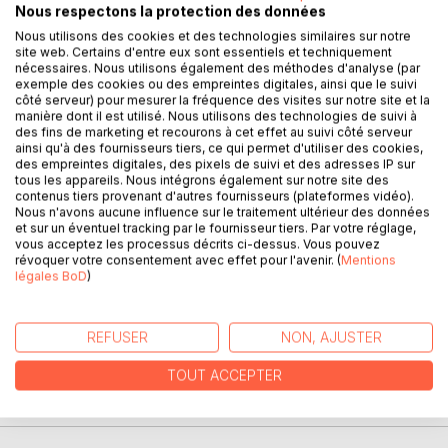
Nous respectons la protection des données
1453 : La guerre de cent anas vient de se terminer à
Nous utilisons des cookies et des technologies similaires sur notre
Castillon. Des pèlerins subissent des meurtres inexpliqués
site web. Certains d'entre eux sont essentiels et techniquement
au sein de leur groupe. Ils sont défendus sur le chemin de
nécessaires. Nous utilisons également des méthodes d'analyse (par
exemple des cookies ou des empreintes digitales, ainsi que le suivi
Bordeaux à Mimizan, allant vers Saint-Jacques-de-
côté serveur) pour mesurer la fréquence des visites sur notre site et la
Compostelle, par Lodonis et Mathous, deux amis
manière dont il est utilisé. Nous utilisons des technologies de suivi à
d'enfance ordonnés par l'Archevèque de Bordeaux Pey
des fins de marketing et recourons à cet effet au suivi côté serveur
ainsi qu'à des fournisseurs tiers, ce qui permet d'utiliser des cookies,
Berland, qui croit voir dans ces forfaits une série de crimes
des empreintes digitales, des pixels de suivi et des adresses IP sur
masquant un secret.
tous les appareils. Nous intégrons également sur notre site des
contenus tiers provenant d'autres fournisseurs (plateformes vidéo).
Nous n'avons aucune influence sur le traitement ultérieur des données
Tout au long de leurs pérégrinations, ils vont vivre des
et sur un éventuel tracking par le fournisseur tiers. Par votre réglage,
aventures mouvementées mêlant religion, meurtres,
vous acceptez les processus décrits ci-dessus. Vous pouvez
amours, humour, bonne chère et tradition.
révoquer votre consentement avec effet pour l'avenir. (
Mentions
légales BoD
)
Découvrez les trépidantes aventures gasconnes d'un
groupe de pèlerins du Moyen-Age sur le chemin de Saint-
REFUSER
NON, AJUSTER
Jacques-de-Compostelle.
TOUT ACCEPTER
AUTEUR(S)