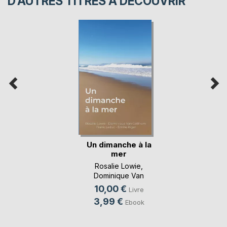
D’AUTRES TITRES À DÉCOUVRIR
Un dimanche à la
mer
Rosalie Lowie
,
Dominique Van
Cotthem
, ...
10,00 €
Livre
3,99 €
Ebook