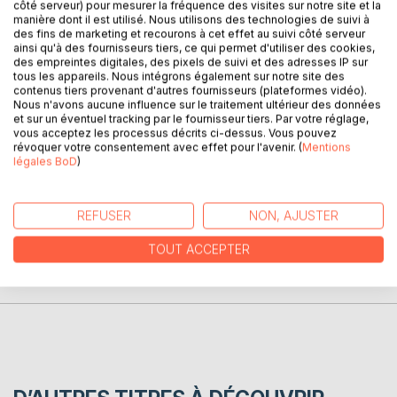
côté serveur) pour mesurer la fréquence des visites sur notre site et la
manière dont il est utilisé. Nous utilisons des technologies de suivi à
Un acte d'amour est la rétrospective de 30 années de
des fins de marketing et recourons à cet effet au suivi côté serveur
bonheur du point de vue d'une enfant adoptée avec ses
ainsi qu'à des fournisseurs tiers, ce qui permet d'utiliser des cookies,
joies, ses doutes et ses peines. Ce livre retrace le
des empreintes digitales, des pixels de suivi et des adresses IP sur
processus de réflexion sur l'adoption mené dès l'âge de
tous les appareils. Nous intégrons également sur notre site des
contenus tiers provenant d'autres fournisseurs (plateformes vidéo).
20 ans jusqu'à sa concrétisation par l'écrit. C'est un
Nous n'avons aucune influence sur le traitement ultérieur des données
témoignage positif sur l'adoption et le reflet unique de la
et sur un éventuel tracking par le fournisseur tiers. Par votre réglage,
réalité de l'auteur.
vous acceptez les processus décrits ci-dessus. Vous pouvez
révoquer votre consentement avec effet pour l'avenir. (
Mentions
légales BoD
)
AUTEUR(S)
REFUSER
NON, AJUSTER
CRITIQUES PRESSE
TOUT ACCEPTER
AVIS