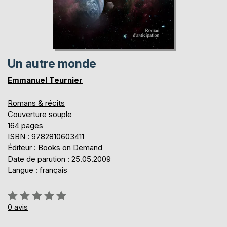
Un autre monde
Emmanuel Teurnier
Romans & récits
Couverture souple
164 pages
ISBN : 9782810603411
Éditeur : Books on Demand
Date de parution : 25.05.2009
Langue : français
Évaluation:
0%
0
avis