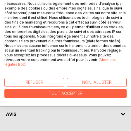
nécessaires. Nous utilisons également des méthodes d'analyse (par
nature, les épidémies, les guerres, toutes ces forces
exemple des cookies ou des empreintes digitales, ainsi que le suivi
destructrices et fatales pour lui, n’ont jamais réussi à en
côté serveur) pour mesurer la fréquence des visites sur notre site et la
venir à bout... »
manière dont il est utilisé. Nous utilisons des technologies de suivi à
des fins de marketing et recourons à cet effet au suivi côté serveur
ainsi qu'à des fournisseurs tiers, ce qui permet d'utiliser des cookies,
« Un autre monde... » est une épopée d'anticipation
des empreintes digitales, des pixels de suivi et des adresses IP sur
captivante où le devenir de l'homme, à travers une
tous les appareils. Nous intégrons également sur notre site des
contenus tiers provenant d'autres fournisseurs (plateformes vidéo).
émouvante histoire d'amour, est appréhendé avec un
Nous n'avons aucune influence sur le traitement ultérieur des données
réalisme certain...
et sur un éventuel tracking par le fournisseur tiers. Par votre réglage,
vous acceptez les processus décrits ci-dessus. Vous pouvez
Après ce voyage au cœur de l'univers, réussiront-ils à vivre
révoquer votre consentement avec effet pour l'avenir. (
Mentions
légales BoD
)
enfin leur bonheur, et à quel prix ?
REFUSER
NON, AJUSTER
AUTEUR(S)
TOUT ACCEPTER
CRITIQUES PRESSE
AVIS