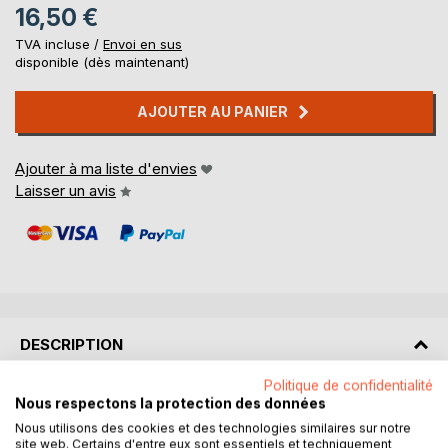
16,50 €
TVA incluse /
Envoi en sus
disponible (dès maintenant)
AJOUTER AU PANIER
Ajouter à ma liste d'envies
Laisser un avis
DESCRIPTION
Politique de confidentialité
« Depuis les milliards d’années que l'homme est apparu sur
Nous respectons la protection des données
l’ancienne Terre, il a maintes fois failli disparaître. Les
Nous utilisons des cookies et des technologies similaires sur notre
conditions climatiques, ses imprudences vis à vis de la
site web. Certains d'entre eux sont essentiels et techniquement