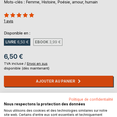
Mots-clés : Femme, Histoire, Poésie, amour, humain
Évaluation:
100%
1
avis
Disponible en :
LIVRE
6,50 €
EBOOK
3,99 €
6,50 €
TVA incluse /
Envoi en sus
disponible (dès maintenant)
AJOUTER AU PANIER
Ajouter à ma liste d'envies
Politique de confidentialité
Laisser un avis
Nous respectons la protection des données
Nous utilisons des cookies et des technologies similaires sur notre
site web. Certains d'entre eux sont essentiels et techniquement