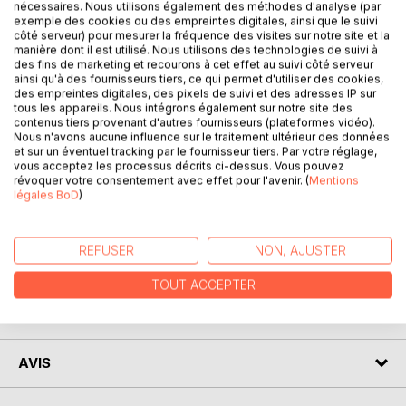
nécessaires. Nous utilisons également des méthodes d'analyse (par
exemple des cookies ou des empreintes digitales, ainsi que le suivi
côté serveur) pour mesurer la fréquence des visites sur notre site et la
manière dont il est utilisé. Nous utilisons des technologies de suivi à
des fins de marketing et recourons à cet effet au suivi côté serveur
ainsi qu'à des fournisseurs tiers, ce qui permet d'utiliser des cookies,
DESCRIPTION
des empreintes digitales, des pixels de suivi et des adresses IP sur
tous les appareils. Nous intégrons également sur notre site des
contenus tiers provenant d'autres fournisseurs (plateformes vidéo).
Un bleu de fin d'été c'est un bleu de septembre, un bleu
Nous n'avons aucune influence sur le traitement ultérieur des données
et sur un éventuel tracking par le fournisseur tiers. Par votre réglage,
entre deux saisons.
vous acceptez les processus décrits ci-dessus. Vous pouvez
Filles, femmes, mères entremêlent les mots de leur histoire
révoquer votre consentement avec effet pour l'avenir. (
Mentions
aux mots des fils, hommes, pères et tissent la couverture
légales BoD
)
sensible des sentiments.
REFUSER
NON, AJUSTER
AUTEUR(S)
TOUT ACCEPTER
CRITIQUES PRESSE
AVIS