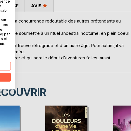
quence
 PRESSE
AVIS
s
suivi
 sur
Malgré la concurrence redoutable des autres prétendants au
tiers
ne
'abord se soumettre à un rituel ancestral nocturne, en plein coeur
ng par
ts ci-
ir.
e qu'il trouve rétrograde et d'un autre âge. Pour autant, il va
a bien-aimée.
il va opérer et qui sera le début d'aventures folles, aussi
ÉCOUVRIR