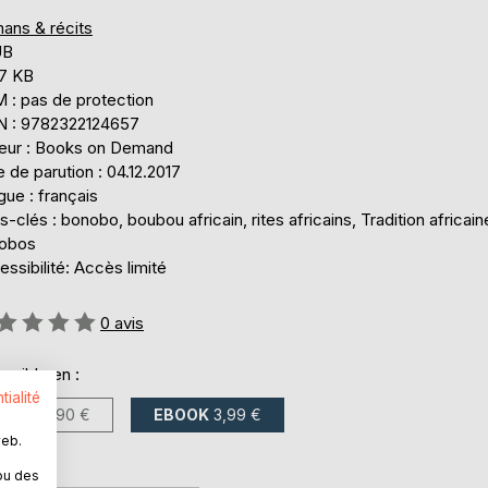
ans & récits
UB
,7 KB
 : pas de protection
N : 9782322124657
teur : Books on Demand
 de parution : 04.12.2017
ue : français
-clés : bonobo, boubou africain, rites africains, Tradition africain
obos
ssibilité: Accès limité
uation:
0
avis
onible en :
tialité
LIVRE
9,90 €
EBOOK
3,99 €
web.
ou des