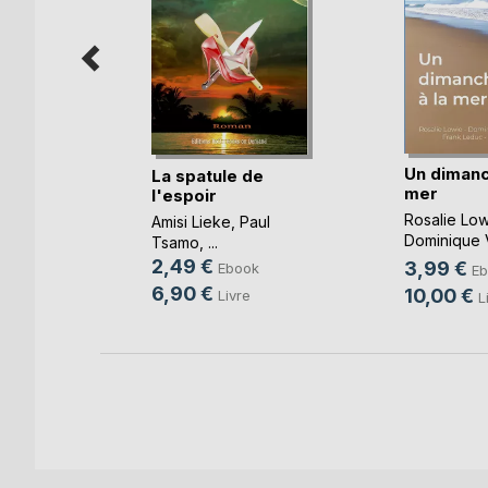
Un dimanc
La spatule de
mer
l'espoir
-Taty
Rosalie Low
Amisi Lieke
,
Paul
k
Dominique 
Tsamo
, ...
Cotthem
, ...
2,49 €
3,99 €
Ebook
Eb
6,90 €
10,00 €
Livre
L