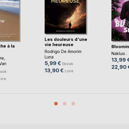
Les douleurs d'une
vie heureuse
he à la
Bloomin
Rodrigo De Amorim
Naklusi .
Luna
ie
,
13,99 
5,99 €
Van
Ebook
22,90 
13,90 €
Livre
ook
ivre