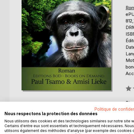
Rom
eP
812
DRM
ISB
Édi
Date
Lang
Mots
bon
Acce
Éval
0%
Disp
Politique de confiden
Nous respectons la protection des données
Nous utilisons des cookies et des technologies similaires sur notre site 
Certains d'entre eux sont essentiels et techniquement nécessaires. Nous
utilisons également des méthodes d'analyse (par exemple des cookies 