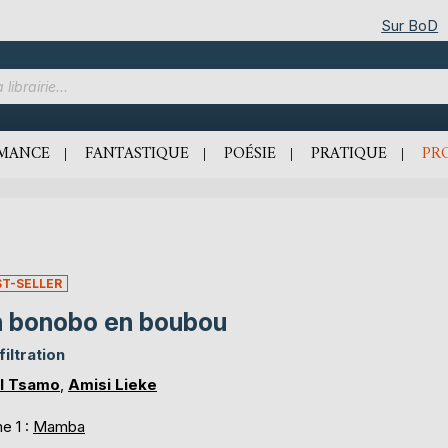
Sur BoD
MANCE
FANTASTIQUE
POÉSIE
PRATIQUE
PR
ST-SELLER
 bonobo en boubou
filtration
l Tsamo
,
Amisi Lieke
e 1 :
Mamba