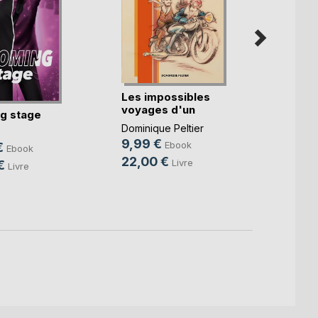
Les impossibles
Qu'as-
voyages d'un
lumiè
g stage
imbéc(...)
Sophie
Dominique Peltier
4,99
9,99 €
Ebook
€
Ebook
15,0
22,00 €
Livre
€
Livre