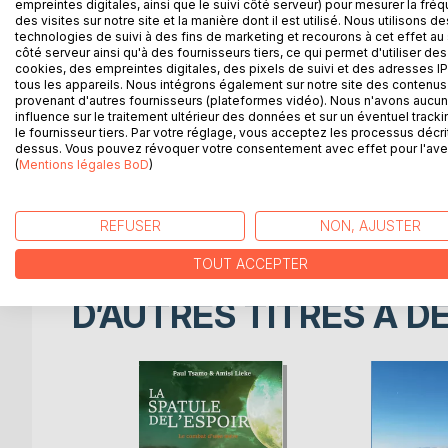
empreintes digitales, ainsi que le suivi côté serveur) pour mesurer la fré
DESCRIPTION
AUTEUR(S)
CRITIQUES
des visites sur notre site et la manière dont il est utilisé. Nous utilisons de
technologies de suivi à des fins de marketing et recourons à cet effet au 
côté serveur ainsi qu'à des fournisseurs tiers, ce qui permet d'utiliser des
cookies, des empreintes digitales, des pixels de suivi et des adresses IP
Mamba est un jeune orphelin modeste et pauvre. 
tous les appareils. Nous intégrons également sur notre site des contenus 
mariage, c'est lui que la belle Tamila a choisi.
provenant d'autres fournisseurs (plateformes vidéo). Nous n'avons aucu
Comme l'exige la coutume de son village, il doit d
influence sur le traitement ultérieur des données et sur un éventuel tracki
le fournisseur tiers. Par votre réglage, vous acceptez les processus décri
de la forêt équatoriale.
dessus. Vous pouvez révoquer votre consentement avec effet pour l'aven
Or, Mamba n'a jamais approuvé cette pratique sacré
(
Mentions légales BoD
)
prendre le risque de l'accepter, par amour pour s
Il est à mille lieues d'imaginer la transmutation qu'
surréalistes qu'abracadabrantesques.
REFUSER
NON, AJUSTER
TOUT ACCEPTER
D’AUTRES TITRES À D