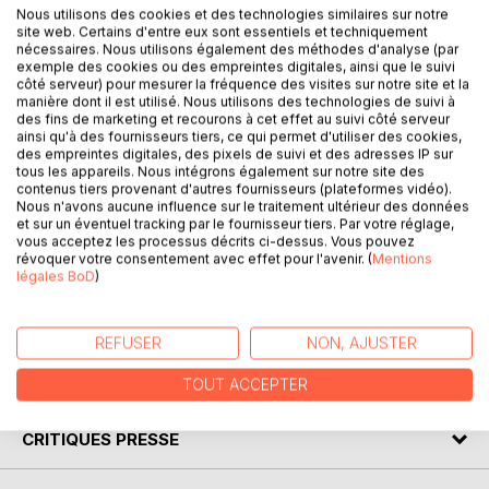
Nous utilisons des cookies et des technologies similaires sur notre
papa trentenaire et citadin dans l'âme. Mais un beau jour,
site web. Certains d'entre eux sont essentiels et techniquement
les aléas de la vie le mènent jusqu'à l'écurie délabrée où sa
nécessaires. Nous utilisons également des méthodes d'analyse (par
fille prend des cours de poney.
exemple des cookies ou des empreintes digitales, ainsi que le suivi
côté serveur) pour mesurer la fréquence des visites sur notre site et la
Dans cette enclave d'air pur entourée par une forêt
manière dont il est utilisé. Nous utilisons des technologies de suivi à
immense, il va découvrir un monde fascinant peuplé de
des fins de marketing et recourons à cet effet au suivi côté serveur
créatures aussi mignonnes que voraces, et s'initier aux
ainsi qu'à des fournisseurs tiers, ce qui permet d'utiliser des cookies,
des empreintes digitales, des pixels de suivi et des adresses IP sur
douloureux mystères de l'équitation.
tous les appareils. Nous intégrons également sur notre site des
Quant à Victor, l'énigmatique maître des lieux, il aurait grand
contenus tiers provenant d'autres fournisseurs (plateformes vidéo).
besoin d'un bricoleur comme Augustin pour retaper son
Nous n'avons aucune influence sur le traitement ultérieur des données
et sur un éventuel tracking par le fournisseur tiers. Par votre réglage,
poney-club au bord de la faillite. Si seulement il ne se
vous acceptez les processus décrits ci-dessus. Vous pouvez
montrait pas si lunatique et acceptait qu'on l'aide à
révoquer votre consentement avec effet pour l'avenir. (
Mentions
surmonter ses sempiternelles inquiétudes !
légales BoD
)
Surtout qu'au fil de ses visites, Augustin se révèle de plus
en plus sensible aux charmes de la campagne...
REFUSER
NON, AJUSTER
AUTEUR(S)
TOUT ACCEPTER
CRITIQUES PRESSE