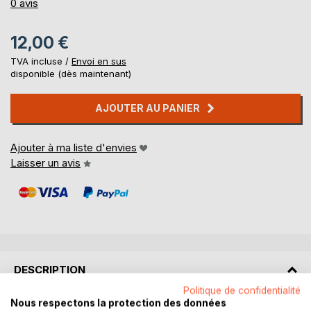
0%
0
avis
12,00 €
TVA incluse /
Envoi en sus
disponible (dès maintenant)
AJOUTER AU PANIER
Ajouter à ma liste d'envies
Laisser un avis
DESCRIPTION
Politique de confidentialité
Nous respectons la protection des données
La boue, le froid et les crottins ? Très peu pour Augustin,