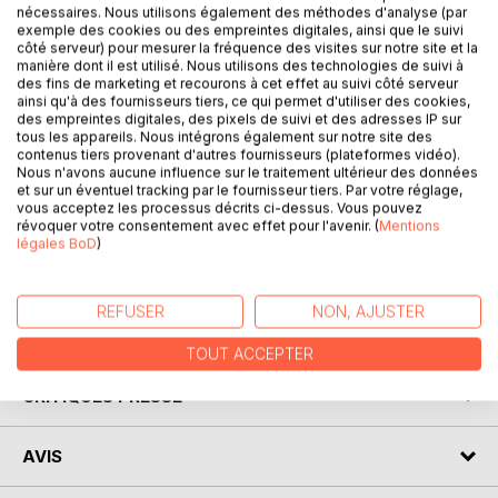
nécessaires. Nous utilisons également des méthodes d'analyse (par
exemple des cookies ou des empreintes digitales, ainsi que le suivi
côté serveur) pour mesurer la fréquence des visites sur notre site et la
manière dont il est utilisé. Nous utilisons des technologies de suivi à
des fins de marketing et recourons à cet effet au suivi côté serveur
ainsi qu'à des fournisseurs tiers, ce qui permet d'utiliser des cookies,
des empreintes digitales, des pixels de suivi et des adresses IP sur
tous les appareils. Nous intégrons également sur notre site des
DESCRIPTION
contenus tiers provenant d'autres fournisseurs (plateformes vidéo).
Nous n'avons aucune influence sur le traitement ultérieur des données
et sur un éventuel tracking par le fournisseur tiers. Par votre réglage,
Acheter ou vendre des brins de Muguet le 1 Mai : c'est la
vous acceptez les processus décrits ci-dessus. Vous pouvez
tradition ! et ces petites clochettes blanches sentent si
révoquer votre consentement avec effet pour l'avenir. (
Mentions
légales BoD
)
bon... Seulement cela peut nous entraîner loin ! Nanette en
a fait l'expérience : la suite à l'intérieur !
REFUSER
NON, AJUSTER
AUTEUR(S)
TOUT ACCEPTER
CRITIQUES PRESSE
AVIS