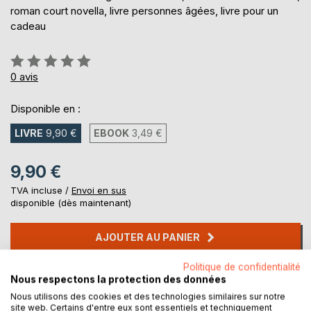
roman court novella, livre personnes âgées, livre pour un
cadeau
Évaluation:
0%
0
avis
Disponible en :
LIVRE
9,90 €
EBOOK
3,49 €
9,90 €
TVA incluse /
Envoi en sus
disponible (dès maintenant)
AJOUTER AU PANIER
Politique de confidentialité
Ajouter à ma liste d'envies
Nous respectons la protection des données
Laisser un avis
Nous utilisons des cookies et des technologies similaires sur notre
site web. Certains d'entre eux sont essentiels et techniquement