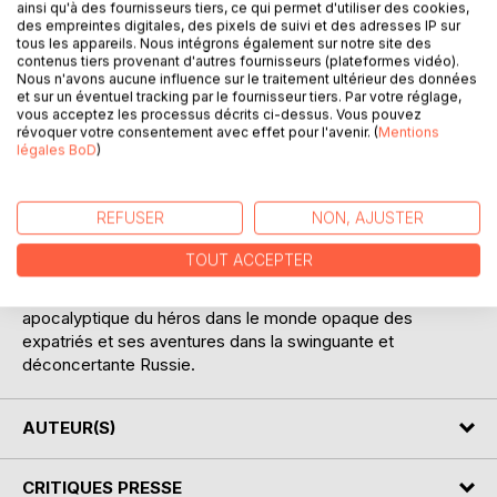
ainsi qu'à des fournisseurs tiers, ce qui permet d'utiliser des cookies,
des empreintes digitales, des pixels de suivi et des adresses IP sur
tous les appareils. Nous intégrons également sur notre site des
contenus tiers provenant d'autres fournisseurs (plateformes vidéo).
DESCRIPTION
Nous n'avons aucune influence sur le traitement ultérieur des données
et sur un éventuel tracking par le fournisseur tiers. Par votre réglage,
vous acceptez les processus décrits ci-dessus. Vous pouvez
Des foulées du marathon de New-York aux cours d’anglais
révoquer votre consentement avec effet pour l'avenir. (
Mentions
légales BoD
)
au Greta, s’ébauche une rampe de lancement qui
propulsera un rêveur à l’étude intensive du russe, émaillée
de neurones portés à l’incandescence. S’ensuivra la
REFUSER
NON, AJUSTER
découverte d’un pays immense et mal connu, agrémentée
de liaisons romantiques et sages, ou débridées et
TOUT ACCEPTER
sulfureuses.
L’apothéose sera l’ascension et la dégringolade
apocalyptique du héros dans le monde opaque des
expatriés et ses aventures dans la swinguante et
déconcertante Russie.
AUTEUR(S)
CRITIQUES PRESSE