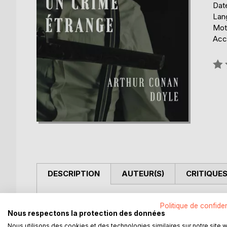
Date
Lang
Mots
Acce
Éval
0%
DESCRIPTION
AUTEUR(S)
CRITIQUES
Au n°3 de Lauriston Garden, près de Londres, dan
Politique de confiden
Nous respectons la protection des données
Un homme est trouvé mort.
Nous utilisons des cookies et des technologies similaires sur notre site 