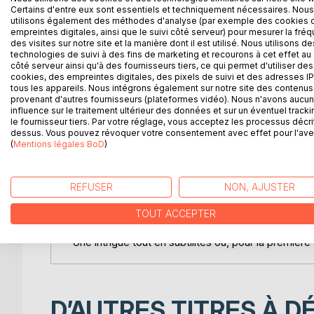
Certains d'entre eux sont essentiels et techniquement nécessaires. Nous
Assassiné ?
utilisons également des méthodes d'analyse (par exemple des cookies 
empreintes digitales, ainsi que le suivi côté serveur) pour mesurer la fré
des visites sur notre site et la manière dont il est utilisé. Nous utilisons de
Aucune blessure apparente ne permet de le dire, e
technologies de suivi à des fins de marketing et recourons à cet effet au 
côté serveur ainsi qu'à des fournisseurs tiers, ce qui permet d'utiliser des
cookies, des empreintes digitales, des pixels de suivi et des adresses IP
Sur le mur, griffonnée à la hâte, une inscription : 
tous les appareils. Nous intégrons également sur notre site des contenus 
provenant d'autres fournisseurs (plateformes vidéo). Nous n'avons aucu
Vingt ans plus tôt, en 1860, dans les gorges de l
influence sur le traitement ultérieur des données et sur un éventuel tracki
le fournisseur tiers. Par votre réglage, vous acceptez les processus décri
chargés de faire respecter la loi du prophète.
dessus. Vous pouvez révoquer votre consentement avec effet pour l'aven
(
Mentions légales BoD
)
Sa fille, Lucie, est séquestrée dans le harem du fil
Quel lien entre ces deux événements aussi insoli
REFUSER
NON, AJUSTER
Un fil ténu, un fil rouge que seul Sherlock Holmes
TOUT ACCEPTER
Une intrigue tout en subtilités où, pour la première
D’AUTRES TITRES À D