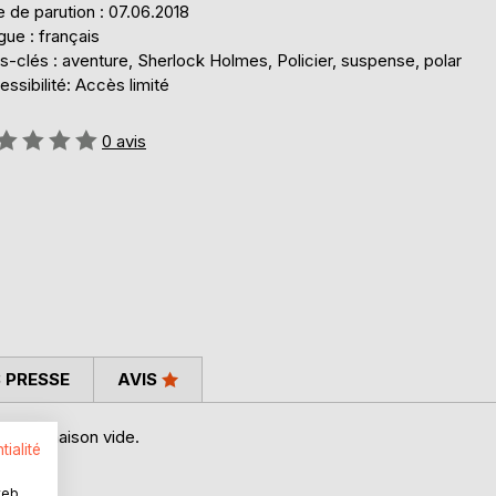
 de parution : 07.06.2018
ue : français
-clés : aventure, Sherlock Holmes, Policier, suspense, polar
ssibilité: Accès limité
uation:
0
avis
 PRESSE
AVIS
s une maison vide.
tialité
web.