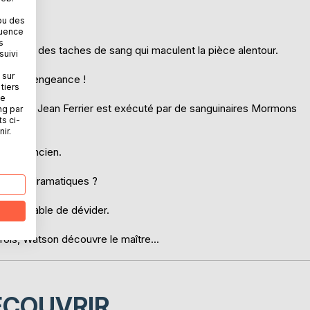
ou des
quence
s
n dépit des taches de sang qui maculent la pièce alentour.
suivi
 sur
Rache ! Vengeance !
tiers
ne
a Nevada, Jean Ferrier est exécuté par de sanguinaires Mormons
ng par
ts ci-
ir.
s de l'Ancien.
tes que dramatiques ?
 est capable de dévider.
 fois, Watson découvre le maître...
ÉCOUVRIR