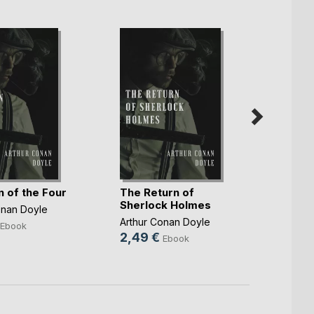
n of the Four
The Return of
The V
Sherlock Holmes
onan Doyle
Arthur
Arthur Conan Doyle
2,49
Ebook
2,49 €
Ebook