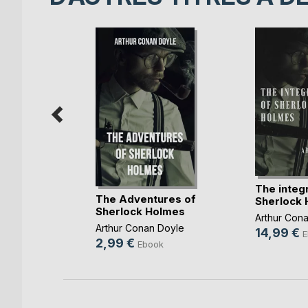
oisonné
The integr
The Adventures of
Sherlock
Doyle
Sherlock Holmes
Arthur Con
k
Arthur Conan Doyle
14,99 €
E
2,99 €
Ebook