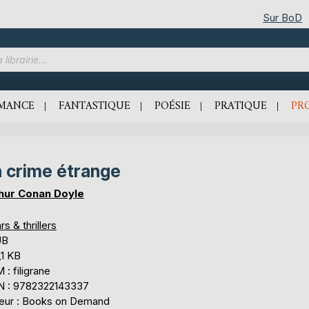
Sur BoD
MANCE
FANTASTIQUE
POÉSIE
PRATIQUE
PR
 crime étrange
hur Conan Doyle
rs & thrillers
UB
,1 KB
: filigrane
N : 9782322143337
teur : Books on Demand