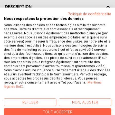
DESCRIPTION
Politique de confidentialité
Nous respectons la protection des données
Elsa et Grégoire vivent le parfait amour depuis plus de vingt
Nous utilisons des cookies et des technologies similaires sur notre
ans, et sont les heureux parents de deux jeunes filles :
site web. Certains d'entre eux sont essentiels et techniquement
Louise et Léa.
nécessaires. Nous utilisons également des méthodes d'analyse (par
Noël approchant et sachant que c'est LA période de
exemple des cookies ou des empreintes digitales, ainsi que le suivi
côté serveur) pour mesurer la fréquence des visites sur notre site et la
l'année que sa femme préfère, Greg l'emmène en voyage
manière dont il est utilisé. Nous utilisons des technologies de suivi à
surprise : un séjour de rêve où la magie de Noël est le fil
des fins de marketing et recourons à cet effet au suivi côté serveur
conducteur.
ainsi qu'à des fournisseurs tiers, ce qui permet d'utiliser des cookies,
des empreintes digitales, des pixels de suivi et des adresses IP sur
Mais le rêve est de courte durée et s'achève un soir à
tous les appareils. Nous intégrons également sur notre site des
Paris alors qu'ils rentraient à l'hôtel.
contenus tiers provenant d'autres fournisseurs (plateformes vidéo).
L'accident qu'ils subissent plonge Grégoire dans le coma.
Nous n'avons aucune influence sur le traitement ultérieur des données
et sur un éventuel tracking par le fournisseur tiers. Par votre réglage,
vous acceptez les processus décrits ci-dessus. Vous pouvez
Presque un an plus tard, Elsa et ses filles vivent tant bien
révoquer votre consentement avec effet pour l'avenir. (
Mentions
que mal la situation, d'autant plus que Noel approche.
légales BoD
)
Heureusement elles peuvent compter sur le soutien
inconditionnel d'Aurélia, la soeur d'Elsa.
A l'hôpital où elle se rend quotidiennement, Elsa fait de
REFUSER
NON, AJUSTER
nouvelles rencontres...
TOUT ACCEPTER
Dans l'ambiance de Noël, découvrez les tribulations de