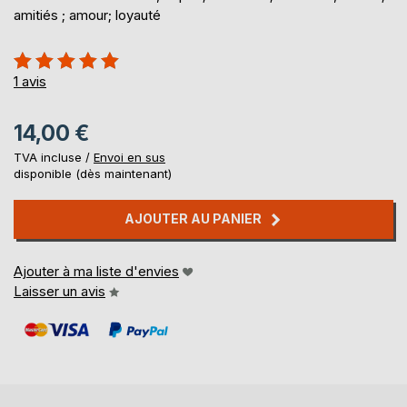
amitiés ; amour; loyauté
Évaluation:
100%
1
avis
14,00 €
TVA incluse /
Envoi en sus
disponible (dès maintenant)
AJOUTER AU PANIER
Ajouter à ma liste d'envies
Laisser un avis