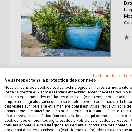
Date
Lang
Mot
Acce
Éval
0%
Politique de confiden
Nous respectons la protection des données
DESCRIPTION
AUTEUR(S)
CRITIQUES
Nous utilisons des cookies et des technologies similaires sur notre site 
Certains d'entre eux sont essentiels et techniquement nécessaires. Nous
utilisons également des méthodes d'analyse (par exemple des cookies 
Sur le rivage se tient une silhouette solitaire et
empreintes digitales, ainsi que le suivi côté serveur) pour mesurer la fré
des visites sur notre site et la manière dont il est utilisé. Nous utilisons de
relevé pour la protéger. Elle regarde l'horizon san
technologies de suivi à des fins de marketing et recourons à cet effet au 
côté serveur ainsi qu'à des fournisseurs tiers, ce qui permet d'utiliser des
Catherine Chapuis se souvient d'un certain été, un
cookies, des empreintes digitales, des pixels de suivi et des adresses IP
tous les appareils. Nous intégrons également sur notre site des contenus 
provenant d'autres fournisseurs (plateformes vidéo). Nous n'avons aucu