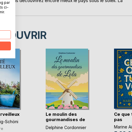
nts, vous découvrirez encore mieux le pays sous le soleil. La
ng par
ts ci-
ir.
ÉCOUVRIR
rveilleux
Le moulin des
Ce que 
gourmandises de
pas
ig-Schöni
Lola
Marine A
Delphine Cordonnier
re