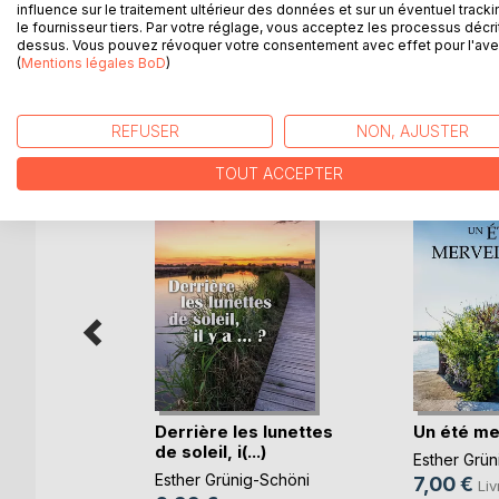
Accompagnez-la pendant l'été et, outre les habita
influence sur le traitement ultérieur des données et sur un éventuel tracki
Camargue. Une histoire d'amour.
le fournisseur tiers. Par votre réglage, vous acceptez les processus décri
dessus. Vous pouvez révoquer votre consentement avec effet pour l'aven
(
Mentions légales BoD
)
D’AUTRES TITRES À D
REFUSER
NON, AJUSTER
TOUT ACCEPTER
Derrière les lunettes
Un été me
de soleil, i(...)
Esther Grün
Esther Grünig-Schöni
7,00 €
Liv
iez