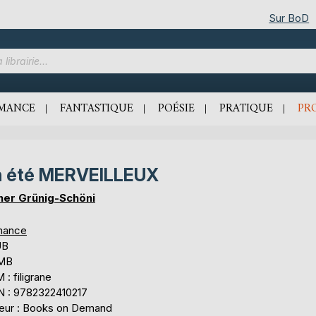
Sur BoD
MANCE
FANTASTIQUE
POÉSIE
PRATIQUE
PR
n été MERVEILLEUX
her Grünig-Schöni
mance
UB
 MB
: filigrane
N : 9782322410217
teur : Books on Demand