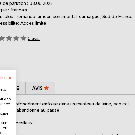
 de parution : 03.06.2022
ue : français
s-clés : romance, amour, sentimental, camargue, Sud de France
ssibilité: Accès limité
uation:
0
avis
tialité
 PRESSE
AVIS
web.
ou des
 élancée, profondément enfouie dans un manteau de laine, son col
quence
s
s fin et s'abandonne au passé.
suivi
 été merveilleux!
 sur
tiers
ne