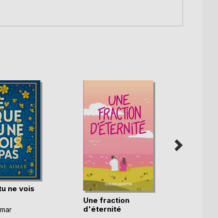
tu ne vois
Une fraction
Ingrid
d'éternité
imar
Camille