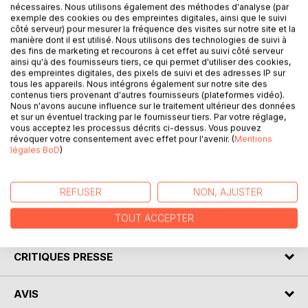
nécessaires. Nous utilisons également des méthodes d'analyse (par
exemple des cookies ou des empreintes digitales, ainsi que le suivi
côté serveur) pour mesurer la fréquence des visites sur notre site et la
DESCRIPTION
manière dont il est utilisé. Nous utilisons des technologies de suivi à
des fins de marketing et recourons à cet effet au suivi côté serveur
ainsi qu'à des fournisseurs tiers, ce qui permet d'utiliser des cookies,
des empreintes digitales, des pixels de suivi et des adresses IP sur
Venez découvrir Un fil à la patte de Georges Feydeau
tous les appareils. Nous intégrons également sur notre site des
grâce à une analyse littéraire de référence ! Écrite par un
contenus tiers provenant d'autres fournisseurs (plateformes vidéo).
Nous n'avons aucune influence sur le traitement ultérieur des données
spécialiste universitaire, cette fiche de lecture est
et sur un éventuel tracking par le fournisseur tiers. Par votre réglage,
recommandée par de nombreux enseignants. Cet ouvrage
vous acceptez les processus décrits ci-dessus. Vous pouvez
contient la biographie de l'écrivain, le résumé détaillé, le
révoquer votre consentement avec effet pour l'avenir. (
Mentions
légales BoD
)
mouvement littéraire, le contexte de publication de
l'oeuvre et l'analyse complète. Retrouvez tous nos titres
sur : www.fichedelecture.fr.
REFUSER
NON, AJUSTER
TOUT ACCEPTER
AUTEUR(S)
CRITIQUES PRESSE
AVIS