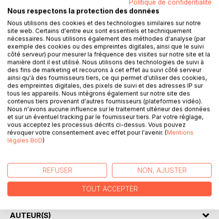
Politique de confidentialité
Nous respectons la protection des données
L'image fidèle des états financiers est-elle liée au format
de présentation des rapports annuels. Ceux-ci se prêtent-
Nous utilisons des cookies et des technologies similaires sur notre
site web. Certains d'entre eux sont essentiels et techniquement
ils à la numérisation dans un format structuré?
nécessaires. Nous utilisons également des méthodes d'analyse (par
La mise en oeuvre de la directive Transparence est prévue
exemple des cookies ou des empreintes digitales, ainsi que le suivi
en 2020 pour toutes les entreprises inscrites à une bourse
côté serveur) pour mesurer la fréquence des visites sur notre site et la
manière dont il est utilisé. Nous utilisons des technologies de suivi à
de valeur dans un pays membre.
des fins de marketing et recourons à cet effet au suivi côté serveur
A cette date, l'ESMA aura défini les modalités de la
ainsi qu'à des fournisseurs tiers, ce qui permet d'utiliser des cookies,
présentation des états financiers dans un format
des empreintes digitales, des pixels de suivi et des adresses IP sur
tous les appareils. Nous intégrons également sur notre site des
électronique unique.
contenus tiers provenant d'autres fournisseurs (plateformes vidéo).
Quels sont les défis de cette numérisation? Quels en sont
Nous n'avons aucune influence sur le traitement ultérieur des données
les bénéfices attendus? Les émetteurs sont-ils prêts à
et sur un éventuel tracking par le fournisseur tiers. Par votre réglage,
vous acceptez les processus décrits ci-dessus. Vous pouvez
faciliter les échanges automatisés de leurs informations
révoquer votre consentement avec effet pour l'avenir. (
Mentions
financières? Les utilisateurs ont-ils envisagé les avantages
légales BoD
)
de la disponibilité immédiate de données exploitables
automatiquement?
Il est évident que le marché ne peut que tirer profit de
REFUSER
NON, AJUSTER
cette avancée technologique si elle se donne les moyens
d'une large adoption bien comprise.
TOUT ACCEPTER
AUTEUR(S)