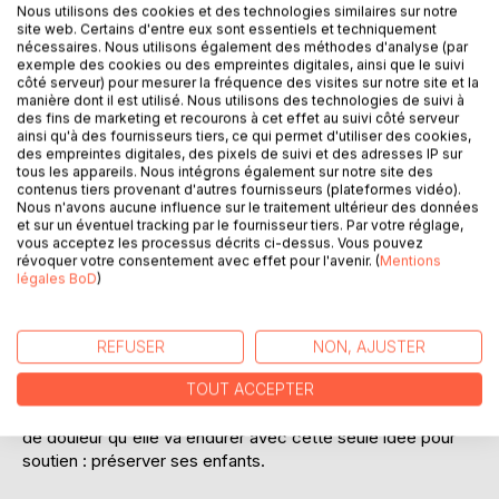
Nous utilisons des cookies et des technologies similaires sur notre
site web. Certains d'entre eux sont essentiels et techniquement
nécessaires. Nous utilisons également des méthodes d'analyse (par
exemple des cookies ou des empreintes digitales, ainsi que le suivi
côté serveur) pour mesurer la fréquence des visites sur notre site et la
DESCRIPTION
manière dont il est utilisé. Nous utilisons des technologies de suivi à
des fins de marketing et recourons à cet effet au suivi côté serveur
ainsi qu'à des fournisseurs tiers, ce qui permet d'utiliser des cookies,
des empreintes digitales, des pixels de suivi et des adresses IP sur
Le récit autobiographique que nous livre Morgane Moor
tous les appareils. Nous intégrons également sur notre site des
nous plonge dans l'Algérie des années noires, à l'heure où
contenus tiers provenant d'autres fournisseurs (plateformes vidéo).
le terrorisme islamique fait rage. Pourtant, à l'exception
Nous n'avons aucune influence sur le traitement ultérieur des données
d'une rencontre sur un checkpoint, la vague de terreur qui
et sur un éventuel tracking par le fournisseur tiers. Par votre réglage,
vous acceptez les processus décrits ci-dessus. Vous pouvez
a duré si longtemps n'a pratiquement pas affecté la vie de
révoquer votre consentement avec effet pour l'avenir. (
Mentions
l'autrice, et pour cause : elle a vécu cloîtrée, contre son
légales BoD
)
gré.
Séquestrée parfois sévèrement par ses proches, c'est
REFUSER
NON, AJUSTER
dans le cadre d'un intérieur cossu qu'elle affronte un
quotidien terrible. L'enlèvement de son premier-né par ses
TOUT ACCEPTER
propres beaux-parents est le premier épisode d'un chemin
de douleur qu'elle va endurer avec cette seule idée pour
soutien : préserver ses enfants.