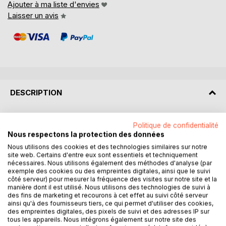
Ajouter à ma liste d'envies
Laisser un avis
DESCRIPTION
UN LONG VOYAGE ou L'empreinte d'une vie est le
Politique de confidentialité
parcours d'un homme, Louis Bienvenu, qui naît avec le
Nous respectons la protection des données
siècle (le 20e) et meurt avec lui. Cet homme n'a jamais
Nous utilisons des cookies et des technologies similaires sur notre
attiré l'attention publique sur lui, ni réalisé aucun exploit
site web. Certains d'entre eux sont essentiels et techniquement
nécessaires. Nous utilisons également des méthodes d'analyse (par
susceptible de lui valoir la manchette des journaux. Et
exemple des cookies ou des empreintes digitales, ainsi que le suivi
pourtant ce voyage, tant vers les autres qu'au bout de lui-
côté serveur) pour mesurer la fréquence des visites sur notre site et la
même, est plus long et plus riche que celui accompli par la
manière dont il est utilisé. Nous utilisons des technologies de suivi à
plupart de ses contemporains. La soif de ressentir et de
des fins de marketing et recourons à cet effet au suivi côté serveur
ainsi qu'à des fournisseurs tiers, ce qui permet d'utiliser des cookies,
comprendre, l'élan vers la poésie et la beauté sous toutes
des empreintes digitales, des pixels de suivi et des adresses IP sur
ses formes, et la quête de l'Amour avec un grand A, le filial
tous les appareils. Nous intégrons également sur notre site des