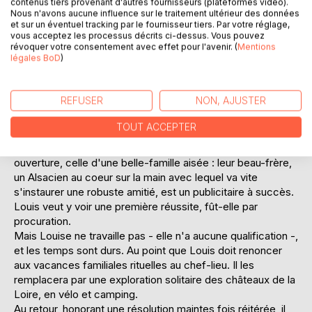
d'abord, puis celui de l'autre sexe, en sont les fils
contenus tiers provenant d'autres fournisseurs (plateformes vidéo).
Nous n'avons aucune influence sur le traitement ultérieur des données
conducteurs.
et sur un éventuel tracking par le fournisseur tiers. Par votre réglage,
Les six femmes qu'il a aimées, à commencer par
vous acceptez les processus décrits ci-dessus. Vous pouvez
Germaine, sa mère, ponctuent justement les six Époques
révoquer votre consentement avec effet pour l'avenir. (
Mentions
légales BoD
)
chronologiques de cette vaste fresque.
Jeunes mariés, Louis et Louise ont troqué leur chambre
d'hôtel pour un appartement dans ce même quartier
REFUSER
NON, AJUSTER
ouvrier du vingtième arrondissement. Au seuil de ce
onzième tome, second de la 3e Époque, Louis, maintenant
TOUT ACCEPTER
en règle avec l'état civil, s'installe insidieusement dans la
vie rangée du petit fonctionnaire. Avec cependant une
ouverture, celle d'une belle-famille aisée : leur beau-frère,
un Alsacien au coeur sur la main avec lequel va vite
s'instaurer une robuste amitié, est un publicitaire à succès.
Louis veut y voir une première réussite, fût-elle par
procuration.
Mais Louise ne travaille pas - elle n'a aucune qualification -,
et les temps sont durs. Au point que Louis doit renoncer
aux vacances familiales rituelles au chef-lieu. Il les
remplacera par une exploration solitaire des châteaux de la
Loire, en vélo et camping.
Au retour, honorant une résolution maintes fois réitérée, il