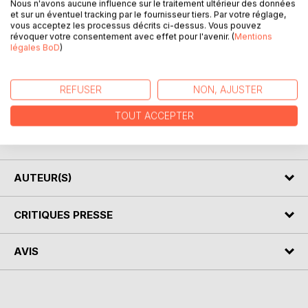
Nous n'avons aucune influence sur le traitement ultérieur des données
et sur un éventuel tracking par le fournisseur tiers. Par votre réglage,
vous acceptez les processus décrits ci-dessus. Vous pouvez
Dejar de fumar es un reto, el deseo permanente y
révoquer votre consentement avec effet pour l'avenir. (
Mentions
légales BoD
)
obsesivo de fumar, el aumento de peso y otros
inconvenientes pudren tu vida. ¿Cómo deshacerse de
estas horribles manchas en la piel, cómo no volverse
REFUSER
NON, AJUSTER
obeso?
Tienes que rodearte de la energía adecuada, estos rituales
TOUT ACCEPTER
te ayudarán a desconectarte de manera efectiva y
controlar los efectos secundarios no deseados.
AUTEUR(S)
CRITIQUES PRESSE
AVIS