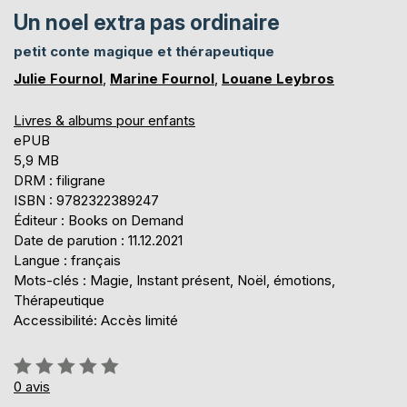
Un noel extra pas ordinaire
petit conte magique et thérapeutique
Julie Fournol
,
Marine Fournol
,
Louane Leybros
Livres & albums pour enfants
ePUB
5,9 MB
DRM : filigrane
ISBN : 9782322389247
Éditeur : Books on Demand
Date de parution : 11.12.2021
Langue : français
Mots-clés : Magie, Instant présent, Noël, émotions,
Thérapeutique
Accessibilité: Accès limité
Évaluation:
0%
0
avis