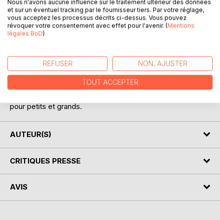
Nous n'avons aucune influence sur le traitement ultérieur des données
DESCRIPTION
et sur un éventuel tracking par le fournisseur tiers. Par votre réglage,
vous acceptez les processus décrits ci-dessus. Vous pouvez
révoquer votre consentement avec effet pour l'avenir. (
Mentions
En ces périodes de retour à l'essentiel, nous proposons un
légales BoD
)
conte philosophique et thérapeutique pour petits-bouts
malmenés par leurs émotions...
REFUSER
NON, AJUSTER
Baignés dans la magie de Noël, nos personnages vivent
leurs ressentis en pleine conscience et trouvent des
TOUT ACCEPTER
solutions pour mieux vivre leurs aventures sensorielles.
Exercices, conseils, méditations rythment cette lecture
pour petits et grands.
AUTEUR(S)
CRITIQUES PRESSE
AVIS