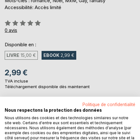
Mots-clés : romance, Noël, MxM, Gay, fantasy
Accessibilité: Accès limité
Évaluation:
0%
0
avis
Disponible en :
LIVRE
15,00 €
EBOOK
2,99 €
2,99 €
TVA incluse
Téléchargement disponible dès maintenant
Politique de confidentialité
AJOUTER AU PANIER
Nous respectons la protection des données
Nous utilisons des cookies et des technologies similaires sur notre
site web. Certains d'entre eux sont essentiels et techniquement
Ajouter à ma liste d'envies
nécessaires. Nous utilisons également des méthodes d'analyse (par
Laisser un avis
exemple des cookies ou des empreintes digitales, ainsi que le suivi
côté serveur) pour mesurer la fréquence des visites sur notre site et la