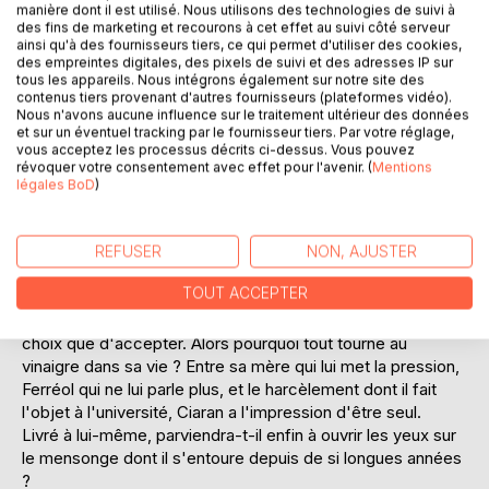
manière dont il est utilisé. Nous utilisons des technologies de suivi à
des fins de marketing et recourons à cet effet au suivi côté serveur
ainsi qu'à des fournisseurs tiers, ce qui permet d'utiliser des cookies,
des empreintes digitales, des pixels de suivi et des adresses IP sur
tous les appareils. Nous intégrons également sur notre site des
contenus tiers provenant d'autres fournisseurs (plateformes vidéo).
Nous n'avons aucune influence sur le traitement ultérieur des données
et sur un éventuel tracking par le fournisseur tiers. Par votre réglage,
DESCRIPTION
vous acceptez les processus décrits ci-dessus. Vous pouvez
révoquer votre consentement avec effet pour l'avenir. (
Mentions
légales BoD
)
Quoi ?! Être le petit-ami du frère de Ferréol jusqu'aux fêtes
de Noël ? Même si cette idée le tente, et le mettrait à l'abri
de bien des tracas, il n'aime pas Daegan. Et puis, il existe
REFUSER
NON, AJUSTER
d'autres solutions, non ? Pourtant, aucune ne se présente à
TOUT ACCEPTER
lui.
Ciaran qui jusqu'ici fuyait les responsabilités, n'a d'autre
choix que d'accepter. Alors pourquoi tout tourne au
vinaigre dans sa vie ? Entre sa mère qui lui met la pression,
Ferréol qui ne lui parle plus, et le harcèlement dont il fait
l'objet à l'université, Ciaran a l'impression d'être seul.
Livré à lui-même, parviendra-t-il enfin à ouvrir les yeux sur
le mensonge dont il s'entoure depuis de si longues années
?