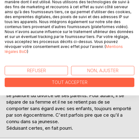
manière dont il est utilisé. Nous utilisons des technologies de suivi à
des fins de marketing et recourons à cet effet au suivi côté serveur
ainsi qu'à des fournisseurs tiers, ce qui permet d'utiliser des cookies,
des empreintes digitales, des pixels de suivi et des adresses IP sur
tous les appareils. Nous intégrons également sur notre site des
contenus tiers provenant d'autres fournisseurs (plateformes vidéo).
Nous n'avons aucune influence sur le traitement ultérieur des données
et sur un éventuel tracking par le fournisseur tiers. Par votre réglage,
DESCRIPTION
vous acceptez les processus décrits ci-dessus. Vous pouvez
révoquer votre consentement avec effet pour l'avenir. (
Mentions
légales BoD
)
Tanguy est un homme, grand et mince, au sourire avenant,
allant volontiers vers les autres. Au premier abord, il est
jugé fort sympathique. Toutefois, il se révèle assez imbu
REFUSER
NON, AJUSTER
de lui même et plutôt hâbleur. Quand on le connait mieux,on
découvre son formidable égoïsme.
TOUT ACCEPTER
Lorsqu'il évoque sa jeunesse, c'est, le plus souvent, pour
se plaindre du divorce de ses parents. Pour autant, il se
sépare de sa femme et il ne se retient pas de se
comporter sans égard avec ses enfants, toujours emporté
par son égocentrisme. C'est parfois pire que ce qu'il a
connu dans sa jeunesse.
Séduisant certes, en fait pourri.