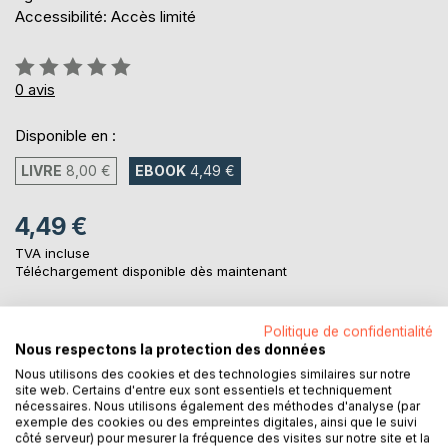
Accessibilité: Accès limité
Évaluation:
0%
0
avis
Disponible en :
LIVRE
8,00 €
EBOOK
4,49 €
4,49 €
TVA incluse
Téléchargement disponible dès maintenant
Politique de confidentialité
AJOUTER AU PANIER
Nous respectons la protection des données
Nous utilisons des cookies et des technologies similaires sur notre
site web. Certains d'entre eux sont essentiels et techniquement
Ajouter à ma liste d'envies
nécessaires. Nous utilisons également des méthodes d'analyse (par
Laisser un avis
exemple des cookies ou des empreintes digitales, ainsi que le suivi
côté serveur) pour mesurer la fréquence des visites sur notre site et la