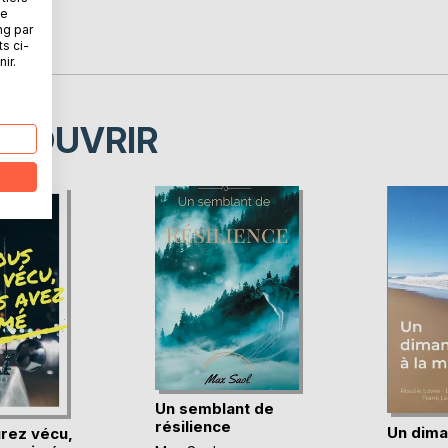
ne
ng par
vité"
ts ci-
ir.
ÉCOUVRIR
Un semblant de
résilience
Un dima
urez vécu,