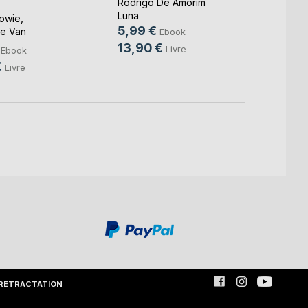
Rodrigo De Amorim
Naklusi
Luna
Lowie
,
13,9
5,99 €
e Van
Ebook
22,9
 ...
13,90 €
Livre
Ebook
€
Livre
RETRACTATION