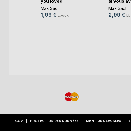
you loved
si vous a
ok
Max Saol
Max Saol
1,99 €
2,99 €
e
Ebook
Eb
CGV
PROTECTION DES DONNÉES
MENTIONS LÉGALES
L