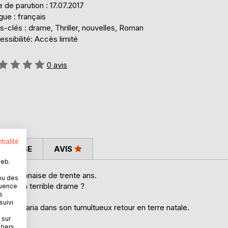
 de parution : 17.07.2017
ue : français
-clés : drame, Thriller, nouvelles, Roman
ssibilité: Accès limité
uation:
0
avis
tialité
 PRESSE
AVIS
web.
ine polonaise de trente ans.
ou des
l pas un terrible drame ?
quence
s
suivi
ivez Maria dans son tumultueux retour en terre natale.
 sur
tiers