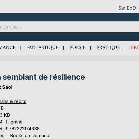
Sur BoD
MANCE
FANTASTIQUE
POÉSIE
PRATIQUE
PR
 semblant de résilience
 Saol
ans & récits
UB
,6 KB
: filigrane
N : 9782322174638
teur : Books on Demand