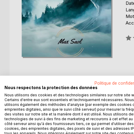
Date
Lang
Mots
Acce
Éval
0%
Politique de confiden
DESCRIPTION
AUTEUR(S)
CRITIQUES
Nous respectons la protection des données
Nous utilisons des cookies et des technologies similaires sur notre site 
Certains d'entre eux sont essentiels et techniquement nécessaires. Nous
Maria est une jeune psychologue parisienne d'orig
utilisons également des méthodes d'analyse (par exemple des cookies 
Son départ de Pologne à quinze ans ne cacherait-i
empreintes digitales, ainsi que le suivi côté serveur) pour mesurer la fré
des visites sur notre site et la manière dont il est utilisé. Nous utilisons de
Entre rire et larmes, amour et haine.
technologies de suivi à des fins de marketing et recourons à cet effet au 
Plongez-vous dans un semblant de résilience et su
côté serveur ainsi qu'à des fournisseurs tiers, ce qui permet d'utiliser des
cookies, des empreintes digitales, des pixels de suivi et des adresses IP
tous les appareils. Nous intégrons également sur notre site des contenus 