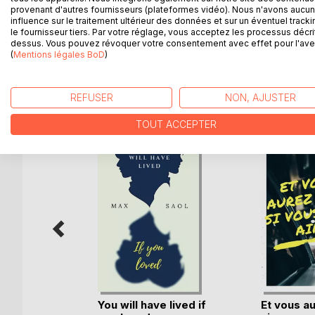
Méfiez-vous des apparences !
provenant d'autres fournisseurs (plateformes vidéo). Nous n'avons aucu
influence sur le traitement ultérieur des données et sur un éventuel tracki
Inclus les nouvelles : "Départ Imminent " et "Capti
le fournisseur tiers. Par votre réglage, vous acceptez les processus décri
dessus. Vous pouvez révoquer votre consentement avec effet pour l'aven
(
Mentions légales BoD
)
D’AUTRES TITRES À D
REFUSER
NON, AJUSTER
TOUT ACCEPTER
You will have lived if
Et vous a