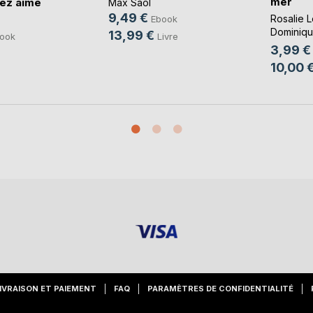
mer
vez aimé
Max Saol
9,49 €
Rosalie 
Ebook
Dominiqu
13,99 €
Livre
ook
Cotthem
,
3,99 €
10,00 
IVRAISON ET PAIEMENT
FAQ
PARAMÈTRES DE CONFIDENTIALITÉ