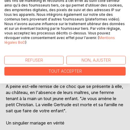
des fins de marketing et recourons à cet effet au suivi côté serveur
ainsi qu'à des fournisseurs tiers, ce qui permet d'utiliser des cookies,
Aînée de cinq frères et soeurs, Christiane Chambreuil,
des empreintes digitales, des pixels de suivi et des adresses IP sur
après la mort de son père, doit subvenir aux besoins des
tous les appareils. Nous intégrons également sur notre site des
siens ; elle accepte l'emploi de "maîtresse de maison"
contenus tiers provenant d'autres fournisseurs (plateformes vidéo).
Nous n'avons aucune influence sur le traitement ultérieur des données
dans une famille écossaise. Elle signe les documents
et sur un éventuel tracking par le fournisseur tiers. Par votre réglage,
d'engagement sans même les lire et, à sa stupéfaction,
vous acceptez les processus décrits ci-dessus. Vous pouvez
apprend quelque temps après son arrivée à Uam-Var
révoquer votre consentement avec effet pour l'avenir. (
Mentions
légales BoD
)
qu'elle est officiellement mariée à Edward Duncan, un des
deux fils de Sir Archibald Duncan. Christiane proteste,
tempête... C'est trop tard ! Un mariage par procuration est
REFUSER
NON, AJUSTER
un mariage quand même. Et "maîtresse de mai-son" n'est-
elle pas une expression ambiguë qui sous-entend
TOUT ACCEPTER
"épouse" ?
A peine est-elle remise de ce choc que se présente à elle,
au château, en l'absence de leurs maîtres, une femme
tenant à la main un tout jeune enfant. "Je vous amène le
petit Christian. La vieille Gertrude est morte et sa famille ne
sait que faire de votre enfant".
Un singulier mariage en vérité