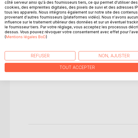
côté serveur ainsi qu'à des fournisseurs tiers, ce qui permet d'utiliser des
cookies, des empreintes digitales, des pixels de suivi et des adresses IP
tous les appareils. Nous intégrons également sur notre site des contenus 
provenant d'autres fournisseurs (plateformes vidéo). Nous n'avons aucu
influence sur le traitement ultérieur des données et sur un éventuel tracki
le fournisseur tiers. Par votre réglage, vous acceptez les processus décri
dessus. Vous pouvez révoquer votre consentement avec effet pour l'aven
(
Mentions légales BoD
)
REFUSER
NON, AJUSTER
Un Temps 24
Un temps 
Association Eclosion
Association
TOUT ACCEPTER
la Nuit
12,00 €
12,00 €
Livre
L
bedo
re