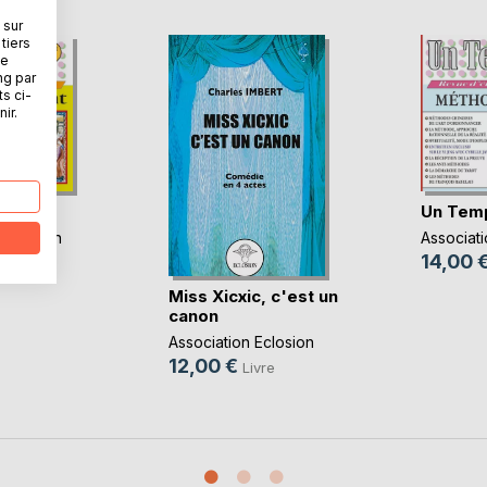
 sur
tiers
ne
ng par
ts ci-
ir.
21
Un Tem
 Eclosion
Associati
14,00 
ivre
Miss Xicxic, c'est un
canon
Association Eclosion
12,00 €
Livre