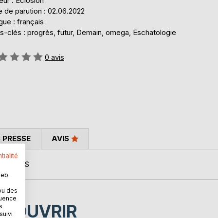
eur : Eclosion
 de parution : 02.06.2022
ue : français
s-clés : progrès, futur, Demain, omega, Eschatologie
uation:
0
avis
 PRESSE
AVIS
tialité
 UN TEMPS
web.
ou des
quence
ÉCOUVRIR
s
suivi