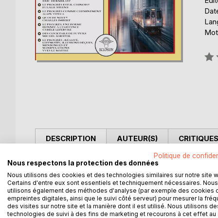
Édit
Date
Lang
Mot
Éval
0%
DESCRIPTION
AUTEUR(S)
CRITIQUES
Politique de confiden
Nous respectons la protection des données
Le numéro 17 de la Revue d'Etudes Spirituelles
Nous utilisons des cookies et des technologies similaires sur notre site 
Certains d'entre eux sont essentiels et techniquement nécessaires. Nous
utilisons également des méthodes d'analyse (par exemple des cookies 
empreintes digitales, ainsi que le suivi côté serveur) pour mesurer la fré
D’AUTRES TITRES À D
des visites sur notre site et la manière dont il est utilisé. Nous utilisons de
technologies de suivi à des fins de marketing et recourons à cet effet au 