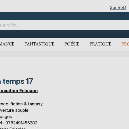
Sur BoD
MANCE
FANTASTIQUE
POÉSIE
PRATIQUE
PR
 temps 17
ociation Eclosion
ence-fiction & fantasy
verture souple
 pages
N : 9782491456283