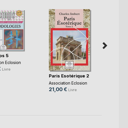
ps 5
on Eclosion
€
Livre
Forthi
Paris Esotérique 2
Vaness
Association Eclosion
21,0
21,00 €
Livre
0,99