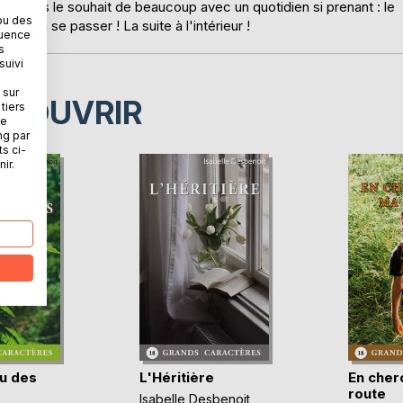
-ce pas le souhait de beaucoup avec un quotidien si prenant : le
ou des
 qui va se passer ! La suite à l'intérieur !
quence
s
suivi
 sur
ÉCOUVRIR
tiers
ne
ng par
ts ci-
ir.
u des
L'Héritière
En cher
route
Isabelle Desbenoit