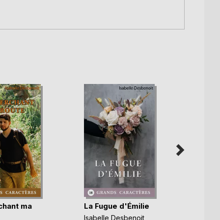
chant ma
La Fugue d'Émilie
Un br
Isabelle Desbenoit
Isabel