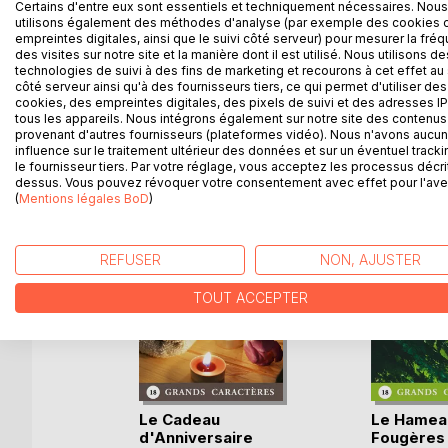
Ah ! Partir pour une escapade en amoureux ! N'est
Certains d'entre eux sont essentiels et techniquement nécessaires. Nous
utilisons également des méthodes d'analyse (par exemple des cookies 
travail, les enfants... Seulement on ne sait jamais ce
empreintes digitales, ainsi que le suivi côté serveur) pour mesurer la fré
des visites sur notre site et la manière dont il est utilisé. Nous utilisons de
technologies de suivi à des fins de marketing et recourons à cet effet au 
côté serveur ainsi qu'à des fournisseurs tiers, ce qui permet d'utiliser des
cookies, des empreintes digitales, des pixels de suivi et des adresses IP
D’AUTRES TITRES À D
tous les appareils. Nous intégrons également sur notre site des contenus 
provenant d'autres fournisseurs (plateformes vidéo). Nous n'avons aucu
influence sur le traitement ultérieur des données et sur un éventuel tracki
le fournisseur tiers. Par votre réglage, vous acceptez les processus décri
dessus. Vous pouvez révoquer votre consentement avec effet pour l'aven
(
Mentions légales BoD
)
REFUSER
NON, AJUSTER
TOUT ACCEPTER
Le Cadeau
Le Hamea
d'Anniversaire
Fougères
enoit