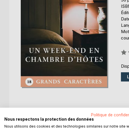
ISB
Édi
Date
Lang
Mot
cour
Éval
0%
Disp
Politique de confiden
DESCRIPTION
AUTEUR(S)
CRITIQUES
Nous respectons la protection des données
Nous utilisons des cookies et des technologies similaires sur notre site 