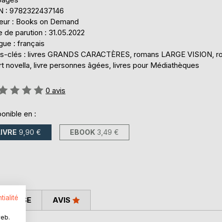
N : 9782322437146
teur : Books on Demand
 de parution : 31.05.2022
ue : français
s-clés : livres GRANDS CARACTÈRES, romans LARGE VISION, r
t novella, livre personnes âgées, livres pour Médiathèques
uation:
0
avis
onible en :
LIVRE
9,90 €
EBOOK
3,49 €
tialité
 PRESSE
AVIS
web.