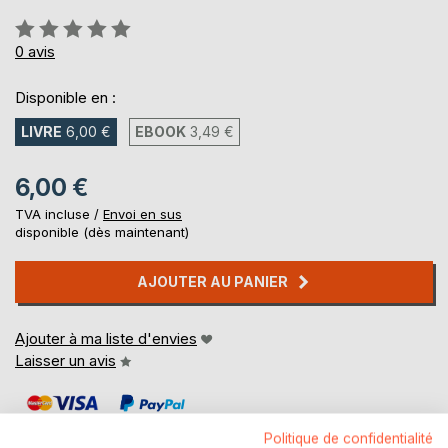
Évaluation:
0%
0
avis
Disponible en :
LIVRE
6,00 €
EBOOK
3,49 €
6,00 €
TVA incluse /
Envoi en sus
disponible (dès maintenant)
AJOUTER AU PANIER
Ajouter à ma liste d'envies
Laisser un avis
Politique de confidentialité