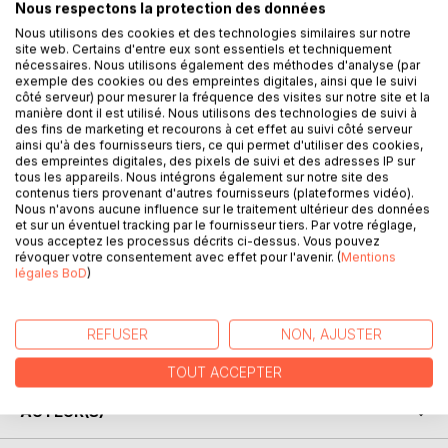
Nous respectons la protection des données
Nous utilisons des cookies et des technologies similaires sur notre
site web. Certains d'entre eux sont essentiels et techniquement
DESCRIPTION
nécessaires. Nous utilisons également des méthodes d'analyse (par
exemple des cookies ou des empreintes digitales, ainsi que le suivi
côté serveur) pour mesurer la fréquence des visites sur notre site et la
manière dont il est utilisé. Nous utilisons des technologies de suivi à
Célia est une jeune fille de presque dix-huit ans ans. Sa vie
des fins de marketing et recourons à cet effet au suivi côté serveur
ressemble à celle de tous les adolescents de son âge,
ainsi qu'à des fournisseurs tiers, ce qui permet d'utiliser des cookies,
des empreintes digitales, des pixels de suivi et des adresses IP sur
mais un soir, en rentrant du lycée, son chemin va croiser
tous les appareils. Nous intégrons également sur notre site des
celui d’individus mal intentionnés.
contenus tiers provenant d'autres fournisseurs (plateformes vidéo).
Rien ne sera plus pareil pour Célia, sa vie va basculer…
Nous n'avons aucune influence sur le traitement ultérieur des données
et sur un éventuel tracking par le fournisseur tiers. Par votre réglage,
vous acceptez les processus décrits ci-dessus. Vous pouvez
révoquer votre consentement avec effet pour l'avenir. (
Mentions
L’intégralité des droits d’auteur est reversée à l’association
légales BoD
)
« Les Mésanges » située à La Motte Servolex, en Savoie.
Cette association accueille des enfants polyhandicapés et
REFUSER
NON, AJUSTER
déficients mentaux.
TOUT ACCEPTER
AUTEUR(S)