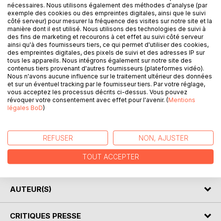
carton. La silhouette de la bisquine La Cancalaise ne passe
nécessaires. Nous utilisons également des méthodes d'analyse (par
exemple des cookies ou des empreintes digitales, ainsi que le suivi
pas inaperçue avec ses trois étages de voiles. Comme elle
côté serveur) pour mesurer la fréquence des visites sur notre site et la
navigue beaucoup, il n'est pas rare de l'apercevoir de la
manière dont il est utilisé. Nous utilisons des technologies de suivi à
côte quand on se balade sur des sites comme l''anse du
des fins de marketing et recourons à cet effet au suivi côté serveur
ainsi qu'à des fournisseurs tiers, ce qui permet d'utiliser des cookies,
Guesclin, la plage du Saussaye, le sentier littoral entre la
des empreintes digitales, des pixels de suivi et des adresses IP sur
pointe du Grouin et Cancale.
tous les appareils. Nous intégrons également sur notre site des
contenus tiers provenant d'autres fournisseurs (plateformes vidéo).
Nous n'avons aucune influence sur le traitement ultérieur des données
Cancalaise is a "bisquine" (traditional fishing boat)
et sur un éventuel tracking par le fournisseur tiers. Par votre réglage,
launched in 1987, which celebrated its 30 years in the port
vous acceptez les processus décrits ci-dessus. Vous pouvez
of Houle with numerous invited boats and an unforgettable
révoquer votre consentement avec effet pour l'avenir. (
Mentions
légales BoD
)
regatta of bisquines in cardboard. The silhouette of the
Cancalaise does not pass unobserved with its three floors
of sails, as it navigate a lot, it is no rare to see it from the
REFUSER
NON, AJUSTER
coast when they go for a walk on sites as Du Guesclin
cove, the beach of Saussaye, the coastal path between
TOUT ACCEPTER
the Grouin point and Cancale.
AUTEUR(S)
CRITIQUES PRESSE