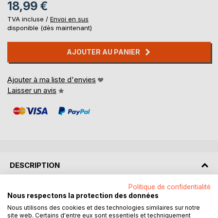
18,99 €
TVA incluse /
Envoi en sus
disponible (dès maintenant)
AJOUTER AU PANIER
Ajouter à ma liste d'envies
Laisser un avis
DESCRIPTION
Politique de confidentialité
Cancale à sa bisquine : La Cancalaise, lancée en 1987, elle
Nous respectons la protection des données
a fêté ses 30 ans au port de la Houle avec de nombreux
Nous utilisons des cookies et des technologies similaires sur notre
bateaux invités et une mémorable régate de bisquines en
site web. Certains d'entre eux sont essentiels et techniquement