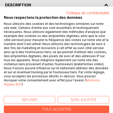
DESCRIPTION
Politique de confidentialité
Nous respectons la protection des données
Fils de Marc Bloch, l'historien renommé, Daniel Bloch entre
Nous utilisons des cookies et des technologies similaires sur notre
lui aussi en résistance dès l'âge de 17 ans.
site web. Certains d'entre eux sont essentiels et techniquement
Agent de liaison, il participe ensuite aux combats contre la
nécessaires. Nous utilisons également des méthodes d'analyse (par
division Das Reich.
exemple des cookies ou des empreintes digitales, ainsi que le suivi
côté serveur) pour mesurer la fréquence des visites sur notre site et la
Après avoir appris l'assassinat de son père, torturé par
manière dont il est utilisé. Nous utilisons des technologies de suivi à
Klaus Barbie, et la mort de sa mère à l'hôpital, il rejoint à 18
des fins de marketing et recourons à cet effet au suivi côté serveur
ans, les rangs de l'armée de Lattre de Tassigny et participe
ainsi qu'à des fournisseurs tiers, ce qui permet d'utiliser des cookies,
des empreintes digitales, des pixels de suivi et des adresses IP sur
à la campagne d'Alsace.
tous les appareils. Nous intégrons également sur notre site des
De retour dans la vie civile, il devient l'assistant d'Albert
contenus tiers provenant d'autres fournisseurs (plateformes vidéo).
Camus à Combat et travaille pour Pierre Lazareff à France-
Nous n'avons aucune influence sur le traitement ultérieur des données
Soir, avant de poursuivre une carrière dans la photographie
et sur un éventuel tracking par le fournisseur tiers. Par votre réglage,
vous acceptez les processus décrits ci-dessus. Vous pouvez
et les relations publiques.
révoquer votre consentement avec effet pour l'avenir. (
Mentions
Ses mémoires, recueillies et mises en forme par Cindy
légales BoD
)
Biesse, décrivent l'étonnante trajectoire de cet adolescent
dissipé, fils d'un grand historien assassiné, devenu l'ami
des stars du Festival de Cannes.
REFUSER
NON, AJUSTER
En sus des dizaines de photographies du showbiz, son
héritage principal est sans nul doute l'entrée des cendres
TOUT ACCEPTER