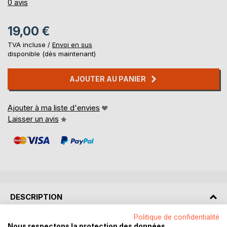
0%
0
avis
19,00 €
TVA incluse /
Envoi en sus
disponible (dès maintenant)
AJOUTER AU PANIER
Ajouter à ma liste d'envies
Laisser un avis
DESCRIPTION
Politique de confidentialité
Dans un lointain passé, Laurent Hassid a toujours pensé
Nous respectons la protection des données