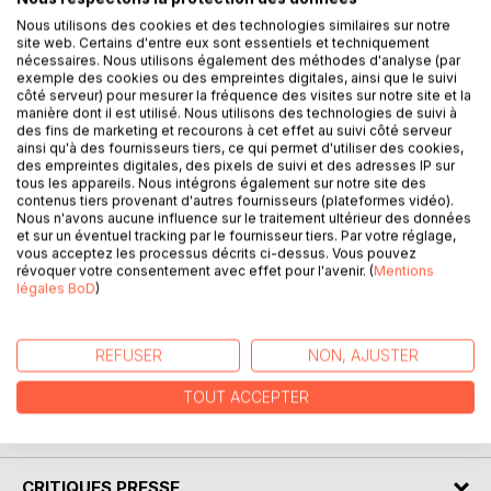
que la première fois où il se rendrait en Yougoslavie, ce
Nous utilisons des cookies et des technologies similaires sur notre
serait par les montagnes en franchissant l'un des cols du
site web. Certains d'entre eux sont essentiels et techniquement
nécessaires. Nous utilisons également des méthodes d'analyse (par
sud de l'Autriche, avec d'intimidant lacets. Il en avait
exemple des cookies ou des empreintes digitales, ainsi que le suivi
identifié un en particulier : le Würzenpass (Korensko sedlo
côté serveur) pour mesurer la fréquence des visites sur notre site et la
en slovène).
manière dont il est utilisé. Nous utilisons des technologies de suivi à
des fins de marketing et recourons à cet effet au suivi côté serveur
À l'époque, ces territoires slaves de l'autre côté de la
ainsi qu'à des fournisseurs tiers, ce qui permet d'utiliser des cookies,
montagne revêtaient un grand mystère avec des noms
des empreintes digitales, des pixels de suivi et des adresses IP sur
paraissant imprononçables qui, en l'absence de Google
tous les appareils. Nous intégrons également sur notre site des
contenus tiers provenant d'autres fournisseurs (plateformes vidéo).
Maps ou Earth, donnaient l'apparence d'une véritable
Nous n'avons aucune influence sur le traitement ultérieur des données
muraille entre les mondes germaniques et slaves.
et sur un éventuel tracking par le fournisseur tiers. Par votre réglage,
Laurent Hassid s'interrogeant sur les frontières a décidé
vous acceptez les processus décrits ci-dessus. Vous pouvez
révoquer votre consentement avec effet pour l'avenir. (
Mentions
de produire un ouvrage très documenté sur la Slovénie, à la
légales BoD
)
fois récit sur les frontières, sur l'histoire, sur la politique,
nous interrogeons avec lui ce qu'est, mais aussi ce que
pourrait être "une géopolitique de la Slovénie". Un livre
REFUSER
NON, AJUSTER
passionnant préfacé par Barthélémy Courmont.
TOUT ACCEPTER
AUTEUR(S)
CRITIQUES PRESSE