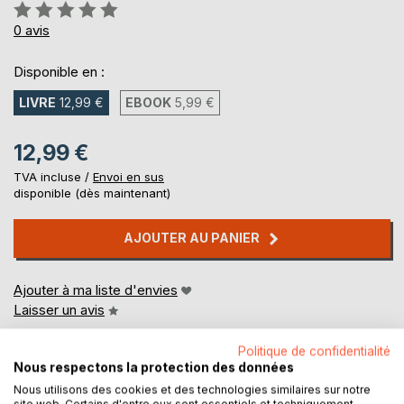
Évaluation:
0%
0
avis
Disponible en :
LIVRE
12,99 €
EBOOK
5,99 €
12,99 €
TVA incluse /
Envoi en sus
disponible (dès maintenant)
AJOUTER AU PANIER
Ajouter à ma liste d'envies
Laisser un avis
Politique de confidentialité
Nous respectons la protection des données
Nous utilisons des cookies et des technologies similaires sur notre