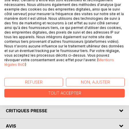
site web. Certains d'entre eux sont essentiels et techniquement
nécessaires. Nous utilisons également des méthodes d'analyse (par
exemple des cookies ou des empreintes digitales, ainsi que le suivi
DESCRIPTION
côté serveur) pour mesurer la fréquence des visites sur notre site et la
manière dont il est utilisé. Nous utilisons des technologies de suivi à
des fins de marketing et recourons à cet effet au suivi côté serveur
ainsi qu'à des fournisseurs tiers, ce qui permet d'utiliser des cookies,
L'immunité spirituelle est en danger
des empreintes digitales, des pixels de suivi et des adresses IP sur
Vyctoire et Néo se retrouvent à Our,
tous les appareils. Nous intégrons également sur notre site des
contenus tiers provenant d'autres fournisseurs (plateformes vidéo).
dans la Vallée de Cristal.
Nous n'avons aucune influence sur le traitement ultérieur des données
Mikhal, le Druide, les attendait.
et sur un éventuel tracking par le fournisseur tiers. Par votre réglage,
Les Deux êtres.
vous acceptez les processus décrits ci-dessus. Vous pouvez
révoquer votre consentement avec effet pour l'avenir. (
Mentions
Dans cette vallée mystérieuse, Vyctoire et Néo vont
légales BoD
)
découvrir la Source incarnée...
Mais Vyctoire n'est pas au bout de ses surprises...
Cette fois-ci...
REFUSER
NON, AJUSTER
TOUT ACCEPTER
AUTEUR(S)
CRITIQUES PRESSE
AVIS