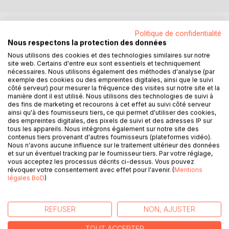
DESCRIPTION
Politique de confidentialité
Nous respectons la protection des données
Elle : c'est un être Inter-dimensionnel
Nous utilisons des cookies et des technologies similaires sur notre
site web. Certains d'entre eux sont essentiels et techniquement
Lui : c'est le Phoenix
nécessaires. Nous utilisons également des méthodes d'analyse (par
Elle a une mission : le sauver
exemple des cookies ou des empreintes digitales, ainsi que le suivi
Lui fera t'il confiance ?
côté serveur) pour mesurer la fréquence des visites sur notre site et la
manière dont il est utilisé. Nous utilisons des technologies de suivi à
Elle et Lui vont devoir faire face à la menace.
des fins de marketing et recourons à cet effet au suivi côté serveur
Vont ils succomber ?
ainsi qu'à des fournisseurs tiers, ce qui permet d'utiliser des cookies,
Mystère
des empreintes digitales, des pixels de suivi et des adresses IP sur
Magie
tous les appareils. Nous intégrons également sur notre site des
contenus tiers provenant d'autres fournisseurs (plateformes vidéo).
Musique
Nous n'avons aucune influence sur le traitement ultérieur des données
Oppression
et sur un éventuel tracking par le fournisseur tiers. Par votre réglage,
Chantage
vous acceptez les processus décrits ci-dessus. Vous pouvez
révoquer votre consentement avec effet pour l'avenir. (
Mentions
Pouvoir
légales BoD
)
Argent
Mensonge
Amour
REFUSER
NON, AJUSTER
Pardon
La Rédemption du Phoenix
TOUT ACCEPTER