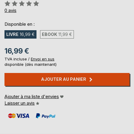
Évaluation:
0%
0
avis
Disponible en :
LIVRE
16,99 €
EBOOK
11,99 €
16,99 €
TVA incluse /
Envoi en sus
disponible (dès maintenant)
AJOUTER AU PANIER
Ajouter à ma liste d'envies
Laisser un avis