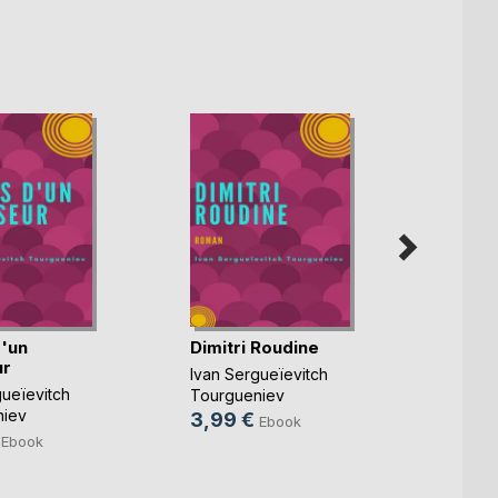
d'un
Dimitri Roudine
Fant
ur
Ivan Sergueïevitch
Ivan S
gueïevitch
Tourgueniev
Tourg
niev
3,99 €
3,99
Ebook
Ebook