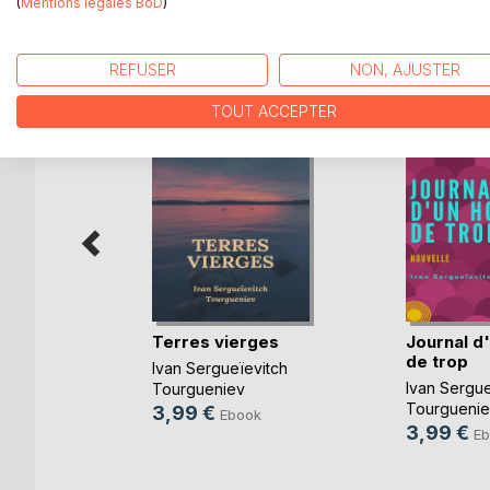
(
Mentions légales BoD
)
D’AUTRES TITRES À D
REFUSER
NON, AJUSTER
TOUT ACCEPTER
a vie
Terres vierges
Journal 
de trop
Ivan Sergueïevitch
vitch
Ivan Sergue
Tourgueniev
Tourguenie
3,99 €
Ebook
3,99 €
k
Eb