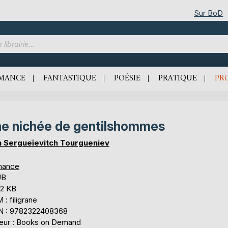
Sur BoD
MANCE
FANTASTIQUE
POÉSIE
PRATIQUE
PR
e nichée de gentilshommes
n Sergueïevitch Tourgueniev
mance
UB
,2 KB
: filigrane
N : 9782322408368
teur : Books on Demand