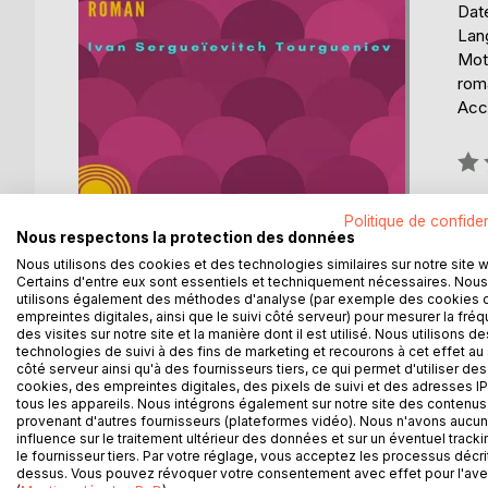
Date
Lang
Mots
rom
Acce
Éval
0%
Politique de confiden
Nous respectons la protection des données
Nous utilisons des cookies et des technologies similaires sur notre site 
Certains d'entre eux sont essentiels et techniquement nécessaires. Nous
utilisons également des méthodes d'analyse (par exemple des cookies 
DESCRIPTION
AUTEUR(S)
CRITIQUES
empreintes digitales, ainsi que le suivi côté serveur) pour mesurer la fré
des visites sur notre site et la manière dont il est utilisé. Nous utilisons de
technologies de suivi à des fins de marketing et recourons à cet effet au 
côté serveur ainsi qu'à des fournisseurs tiers, ce qui permet d'utiliser des
Après un bonheur incomplet, mensonger, qu'il vécu
cookies, des empreintes digitales, des pixels de suivi et des adresses IP
Lavretzky apprend la mort de celle-ci. Il rencontre 
tous les appareils. Nous intégrons également sur notre site des contenus 
Ce roman figure parmi les plus achevés de l'auteur
provenant d'autres fournisseurs (plateformes vidéo). Nous n'avons aucu
influence sur le traitement ultérieur des données et sur un éventuel tracki
justesse et poésie.
le fournisseur tiers. Par votre réglage, vous acceptez les processus décri
dessus. Vous pouvez révoquer votre consentement avec effet pour l'aven