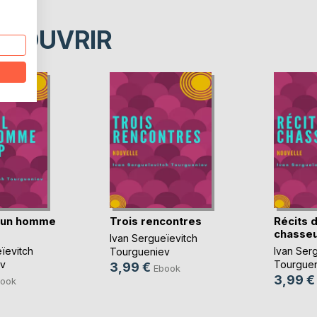
ÉCOUVRIR
d'un homme
Trois rencontres
Récits 
chasse
Ivan Sergueïevitch
ïevitch
Ivan Ser
Tourgueniev
v
Tourgue
3,99 €
Ebook
3,99 €
ook