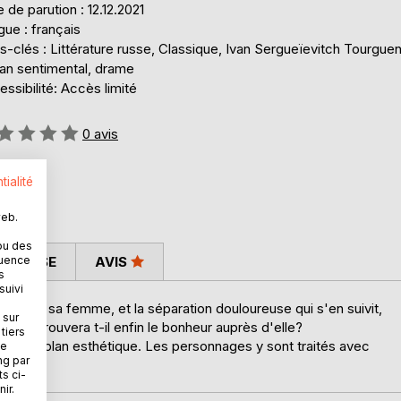
 de parution : 12.12.2021
ue : français
-clés : Littérature russe, Classique, Ivan Sergueïevitch Tourguen
an sentimental, drame
ssibilité: Accès limité
uation:
0
avis
tialité
web.
ou des
 PRESSE
AVIS
quence
s
suivi
t avec sa femme, et la séparation douloureuse qui s'en suivit,
 sur
Lise. Trouvera t-il enfin le bonheur auprès d'elle?
tiers
 sur le plan esthétique. Les personnages y sont traités avec
ne
ng par
ts ci-
ir.