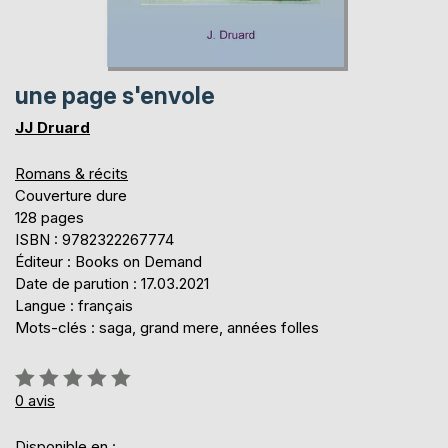
une page s'envole
JJ Druard
Romans & récits
Couverture dure
128 pages
ISBN : 9782322267774
Éditeur : Books on Demand
Date de parution : 17.03.2021
Langue : français
Mots-clés : saga, grand mere, années folles
Évaluation:
0%
0
avis
Disponible en :