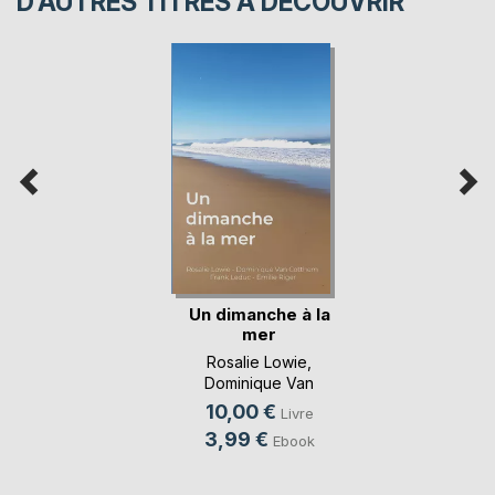
D’AUTRES TITRES À DÉCOUVRIR
Un dimanche à la
mer
Rosalie Lowie
,
Dominique Van
Cotthem
, ...
10,00 €
Livre
3,99 €
Ebook