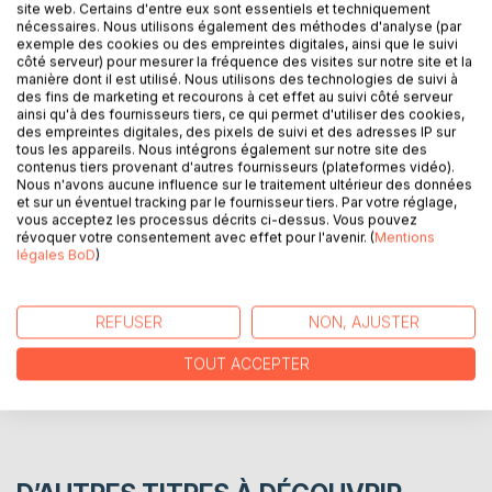
site web. Certains d'entre eux sont essentiels et techniquement
Ma grand mère était une femme spéciale qui impacta
nécessaires. Nous utilisons également des méthodes d'analyse (par
exemple des cookies ou des empreintes digitales, ainsi que le suivi
positivement ma vie.
côté serveur) pour mesurer la fréquence des visites sur notre site et la
Angèle a été mon exemple par sa force intérieure, sa
manière dont il est utilisé. Nous utilisons des technologies de suivi à
liberté
des fins de marketing et recourons à cet effet au suivi côté serveur
ainsi qu'à des fournisseurs tiers, ce qui permet d'utiliser des cookies,
et son charisme.
des empreintes digitales, des pixels de suivi et des adresses IP sur
Très jolie jeune fille aux yeux bleus, spontanée,
tous les appareils. Nous intégrons également sur notre site des
romantique.
contenus tiers provenant d'autres fournisseurs (plateformes vidéo).
Nous n'avons aucune influence sur le traitement ultérieur des données
et sur un éventuel tracking par le fournisseur tiers. Par votre réglage,
vous acceptez les processus décrits ci-dessus. Vous pouvez
AUTEUR(S)
révoquer votre consentement avec effet pour l'avenir. (
Mentions
légales BoD
)
CRITIQUES PRESSE
REFUSER
NON, AJUSTER
AVIS
TOUT ACCEPTER