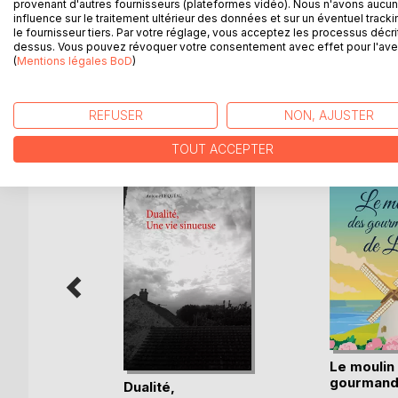
La vie ne nous sourit pas toujours, mais un beau 
provenant d'autres fournisseurs (plateformes vidéo). Nous n'avons aucu
influence sur le traitement ultérieur des données et sur un éventuel tracki
Toute notre vie est chamboulé par cet inconnu, en
le fournisseur tiers. Par votre réglage, vous acceptez les processus décri
chance nous envahir pour envisager un avenir meill
dessus. Vous pouvez révoquer votre consentement avec effet pour l'aven
(
Mentions légales BoD
)
REFUSER
NON, AJUSTER
D’AUTRES TITRES À D
TOUT ACCEPTER
pre
Le moulin
gourmand
Dualité,
hez