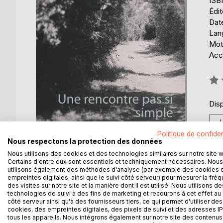
ISB
Édi
Date
Lang
Mot
Acce
Éval
0%
Disp
Politique de confiden
Nous respectons la protection des données
Nous utilisons des cookies et des technologies similaires sur notre site 
Certains d'entre eux sont essentiels et techniquement nécessaires. Nous
utilisons également des méthodes d'analyse (par exemple des cookies 
empreintes digitales, ainsi que le suivi côté serveur) pour mesurer la fré
des visites sur notre site et la manière dont il est utilisé. Nous utilisons de
technologies de suivi à des fins de marketing et recourons à cet effet au 
DESCRIPTION
AUTEUR(S)
CRITIQUES
côté serveur ainsi qu'à des fournisseurs tiers, ce qui permet d'utiliser des
cookies, des empreintes digitales, des pixels de suivi et des adresses IP
tous les appareils. Nous intégrons également sur notre site des contenus 