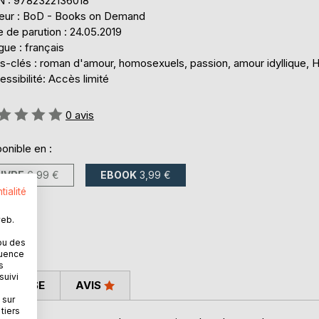
N : 9782322136018
teur : BoD - Books on Demand
 de parution : 24.05.2019
ue : français
s-clés : roman d'amour, homosexuels, passion, amour idyllique
ssibilité: Accès limité
uation:
0
avis
onible en :
LIVRE
6,99 €
EBOOK
3,99 €
tialité
web.
ou des
quence
s
suivi
 PRESSE
AVIS
 sur
tiers