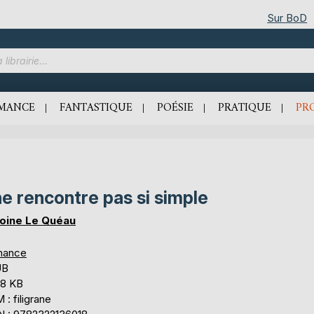
Sur BoD
MANCE
FANTASTIQUE
POÉSIE
PRATIQUE
PR
e rencontre pas si simple
oine Le Quéau
mance
UB
,8 KB
: filigrane