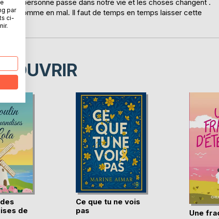
jour une personne passe dans notre vie et les choses changent .
ne
ng par
 bien comme en mal. Il faut de temps en temps laisser cette
ts ci-
eur.
ir.
ÉCOUVRIR
 des
Ce que tu ne vois
ises de
pas
Une fra