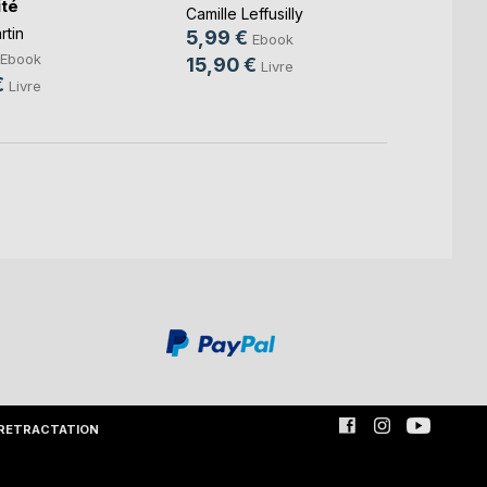
ité
Misty 
Camille Leffusilly
4,99
rtin
5,99 €
Ebook
15,9
Ebook
15,90 €
Livre
€
Livre
RETRACTATION