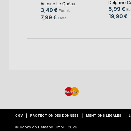
Lola
Delphine C
Antoine Le Quéau
5,99 €
k
3,49 €
Eb
Ebook
19,90 €
e
7,99 €
L
Livre
CGV
PROTECTION DES DONNÉES
MENTIONS LÉGALES
L
© Books on Demand GmbH, 2026