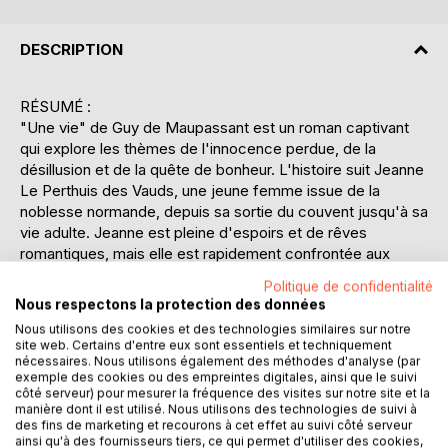
DESCRIPTION
RÉSUMÉ :
"Une vie" de Guy de Maupassant est un roman captivant
qui explore les thèmes de l'innocence perdue, de la
désillusion et de la quête de bonheur. L'histoire suit Jeanne
Le Perthuis des Vauds, une jeune femme issue de la
noblesse normande, depuis sa sortie du couvent jusqu'à sa
vie adulte. Jeanne est pleine d'espoirs et de rêves
romantiques, mais elle est rapidement confrontée aux
dures réalités de la vie conjugale. Mariée à Julien de
Politique de confidentialité
Lamare, un homme égoïste et infidèle, Jeanne découvre
Nous respectons la protection des données
que son idéal de l'amour ne correspond pas à la réalité. Le
Nous utilisons des cookies et des technologies similaires sur notre
roman dépeint avec une grande sensibilité les épreuves et
site web. Certains d'entre eux sont essentiels et techniquement
les désillusions de Jeanne, tout en offrant une critique
nécessaires. Nous utilisons également des méthodes d'analyse (par
exemple des cookies ou des empreintes digitales, ainsi que le suivi
acerbe de la société bourgeoise du XIXe siècle.
côté serveur) pour mesurer la fréquence des visites sur notre site et la
Maupassant utilise un style réaliste pour décrire les
manière dont il est utilisé. Nous utilisons des technologies de suivi à
paysages normands et les émotions complexes de ses
des fins de marketing et recourons à cet effet au suivi côté serveur
personnages, créant ainsi une oeuvre riche en détails et en
ainsi qu'à des fournisseurs tiers, ce qui permet d'utiliser des cookies,