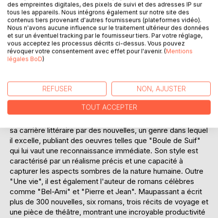
des empreintes digitales, des pixels de suivi et des adresses IP sur
profondeur psychologique. L'évolution de Jeanne, de
tous les appareils. Nous intégrons également sur notre site des
l'innocence à la maturité, est un reflet poignant de la
contenus tiers provenant d'autres fournisseurs (plateformes vidéo).
condition féminine à l'époque, et le roman invite le lecteur à
Nous n'avons aucune influence sur le traitement ultérieur des données
et sur un éventuel tracking par le fournisseur tiers. Par votre réglage,
réfléchir sur les thèmes universels de l'amour, de la
vous acceptez les processus décrits ci-dessus. Vous pouvez
trahison et de la résilience.
révoquer votre consentement avec effet pour l'avenir. (
Mentions
légales BoD
)
L'AUTEUR :
Guy de Maupassant, né le 5 août 1850 à Tourville-sur-
Arques en Normandie, est l'un des écrivains français les
REFUSER
NON, AJUSTER
plus célèbres du XIXe siècle. Après des études de droit à
TOUT ACCEPTER
Paris, il est introduit dans le cercle littéraire de Gustave
Flaubert, qui devient son mentor. Maupassant commence
sa carrière littéraire par des nouvelles, un genre dans lequel
il excelle, publiant des oeuvres telles que "Boule de Suif"
qui lui vaut une reconnaissance immédiate. Son style est
caractérisé par un réalisme précis et une capacité à
capturer les aspects sombres de la nature humaine. Outre
"Une vie", il est également l'auteur de romans célèbres
comme "Bel-Ami" et "Pierre et Jean". Maupassant a écrit
plus de 300 nouvelles, six romans, trois récits de voyage et
une pièce de théâtre, montrant une incroyable productivité