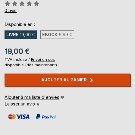
Évaluation:
0%
0
avis
Disponible en :
LIVRE
19,00 €
EBOOK
6,99 €
19,00 €
TVA incluse /
Envoi en sus
disponible (dès maintenant)
AJOUTER AU PANIER
Ajouter à ma liste d'envies
Laisser un avis