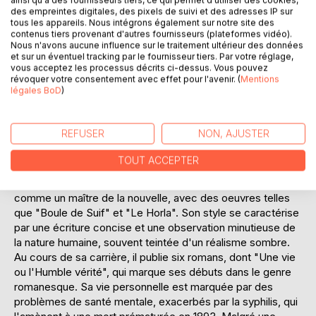
L'oeuvre se distingue par sa capacité à capturer les
des empreintes digitales, des pixels de suivi et des adresses IP sur
nuances émotionnelles de ses personnages, tout en
tous les appareils. Nous intégrons également sur notre site des
contenus tiers provenant d'autres fournisseurs (plateformes vidéo).
offrant une critique acerbe des institutions sociales de
Nous n'avons aucune influence sur le traitement ultérieur des données
l'époque. "Une vie ou l'Humble vérité" est un récit
et sur un éventuel tracking par le fournisseur tiers. Par votre réglage,
intemporel de résilience et de quête de sens, où
vous acceptez les processus décrits ci-dessus. Vous pouvez
Maupassant interroge les notions de bonheur et de fatalité
révoquer votre consentement avec effet pour l'avenir. (
Mentions
légales BoD
)
avec une acuité remarquable.
L'AUTEUR :
REFUSER
NON, AJUSTER
Guy de Maupassant, né le 5 août 1850 à Tourville-sur-
Arques, en Normandie, est l'un des écrivains les plus
TOUT ACCEPTER
influents de la littérature française du XIXe siècle. Élève de
Gustave Flaubert, Maupassant s'impose rapidement
comme un maître de la nouvelle, avec des oeuvres telles
que "Boule de Suif" et "Le Horla". Son style se caractérise
par une écriture concise et une observation minutieuse de
la nature humaine, souvent teintée d'un réalisme sombre.
Au cours de sa carrière, il publie six romans, dont "Une vie
ou l'Humble vérité", qui marque ses débuts dans le genre
romanesque. Sa vie personnelle est marquée par des
problèmes de santé mentale, exacerbés par la syphilis, qui