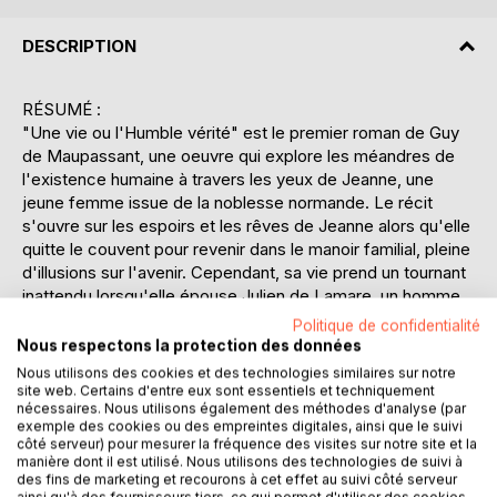
DESCRIPTION
RÉSUMÉ :
"Une vie ou l'Humble vérité" est le premier roman de Guy
de Maupassant, une oeuvre qui explore les méandres de
l'existence humaine à travers les yeux de Jeanne, une
jeune femme issue de la noblesse normande. Le récit
s'ouvre sur les espoirs et les rêves de Jeanne alors qu'elle
quitte le couvent pour revenir dans le manoir familial, pleine
d'illusions sur l'avenir. Cependant, sa vie prend un tournant
inattendu lorsqu'elle épouse Julien de Lamare, un homme
dont l'infidélité et l'égoïsme érodent progressivement ses
Politique de confidentialité
idéaux. Maupassant dépeint avec une précision poignante
Nous respectons la protection des données
la désillusion de Jeanne face à la réalité de la vie conjugale
Nous utilisons des cookies et des technologies similaires sur notre
et sociale, marquée par les trahisons, les pertes et les
site web. Certains d'entre eux sont essentiels et techniquement
nécessaires. Nous utilisons également des méthodes d'analyse (par
désenchantements. À travers une narration riche et
exemple des cookies ou des empreintes digitales, ainsi que le suivi
détaillée, l'auteur nous plonge dans les contraintes de la
côté serveur) pour mesurer la fréquence des visites sur notre site et la
société du XIXe siècle, où le destin des femmes est
manière dont il est utilisé. Nous utilisons des technologies de suivi à
des fins de marketing et recourons à cet effet au suivi côté serveur
souvent dicté par les hommes et les conventions sociales.
ainsi qu'à des fournisseurs tiers, ce qui permet d'utiliser des cookies,