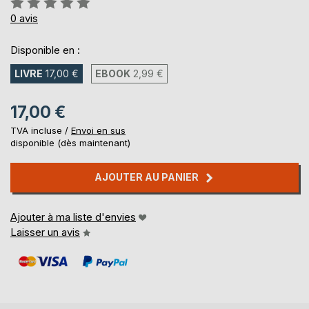
0%
0
avis
Disponible en :
LIVRE
17,00 €
EBOOK
2,99 €
17,00 €
TVA incluse /
Envoi en sus
disponible (dès maintenant)
AJOUTER AU PANIER
Ajouter à ma liste d'envies
Laisser un avis