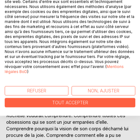
site web. Certains d'entre eux sont essentiels et techniquement
nécessaires. Nous utilisons également des méthodes d'analyse (par
exemple des cookies ou des empreintes digitales, ainsi que le suivi
DESCRIPTION
côté serveur) pour mesurer la fréquence des visites sur notre site et la
manière dont il est utilisé. Nous utilisons des technologies de suivi à
des fins de marketing et recourons à cet effet au suivi côté serveur
« Rochelle engloutît sa pomme, son café. Mâcha ses
ainsi qu'à des fournisseurs tiers, ce qui permet d'utiliser des cookies,
chewing-gums jusqu’à ce qu’ils devinssent une pâte molle
des empreintes digitales, des pixels de suivi et des adresses IP sur
tous les appareils. Nous intégrons également sur notre site des
au goût écoeurant. Elle ouvrit la fenêtre et regarda loin
contenus tiers provenant d'autres fournisseurs (plateformes vidéo).
devant elle sans penser à rien d’autre qu’à cette bouffe
Nous n'avons aucune influence sur le traitement ultérieur des données
obsédante.
et sur un éventuel tracking par le fournisseur tiers. Par votre réglage,
vous acceptez les processus décrits ci-dessus. Vous pouvez
[…]
révoquer votre consentement avec effet pour l'avenir. (
Mentions
Elle essayait de respirer calmement mais rien n’y faisait.
légales BoD
)
Ses mains étaient
crispées au rebord de la fenêtre. Crispées à en devenir
rouge sang. Rochelle ne sentait plus son corps… ou plutôt
REFUSER
NON, AJUSTER
elle n’en ressentait qu’une seule et unique partie. Un poids.
Son ventre. »
TOUT ACCEPTER
Rochelle voudrait comprendre. Comprendre toutes ces
obsessions qui se sont un jour emparées d’elle.
Comprendre pourquoi la vision de son corps décharné lui
procure de la joie. Comprendre comment elle a pu se