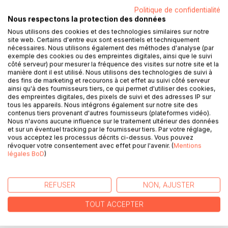
DESCRIPTION
Politique de confidentialité
Nous respectons la protection des données
Nous utilisons des cookies et des technologies similaires sur notre
Laissez-vous embarquer, à travers une douzaine de
site web. Certains d'entre eux sont essentiels et techniquement
"nouvelles", à la découverte de ces villes et vignobles
nécessaires. Nous utilisons également des méthodes d'analyse (par
exemple des cookies ou des empreintes digitales, ainsi que le suivi
éparpillés à la surface du globe.
côté serveur) pour mesurer la fréquence des visites sur notre site et la
manière dont il est utilisé. Nous utilisons des technologies de suivi à
De Mendoza à Bordeaux, en passant par Wellington, Porto
des fins de marketing et recourons à cet effet au suivi côté serveur
ainsi qu'à des fournisseurs tiers, ce qui permet d'utiliser des cookies,
et bien d'autres, vous suivrez le quotidien romancé d'un
des empreintes digitales, des pixels de suivi et des adresses IP sur
personnage du cru et découvrirez ainsi, en vous
tous les appareils. Nous intégrons également sur notre site des
divertissant, les vins et les particularités culturelles de
contenus tiers provenant d'autres fournisseurs (plateformes vidéo).
Nous n'avons aucune influence sur le traitement ultérieur des données
chaque région.
et sur un éventuel tracking par le fournisseur tiers. Par votre réglage,
Que vous soyez un jeune novice ou un grand amateur, ces
vous acceptez les processus décrits ci-dessus. Vous pouvez
petites histoires sauront vous conquérir.
révoquer votre consentement avec effet pour l'avenir. (
Mentions
légales BoD
)
Ce livre a pour but de rendre le monde du vin plus
accessible, sans pour autant en négliger les subtilités, tout
REFUSER
NON, AJUSTER
en le rattachant à sa terre d'origine. Il a été écrit avec
l'envie de vous faire découvrir les magnifiques villes et
TOUT ACCEPTER
vignobles de ce monde.