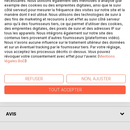
nécessaires. Nous utilisons également des méthodes d'analyse (par
exemple des cookies ou des empreintes digitales, ainsi que le suivi
côté serveur) pour mesurer la fréquence des visites sur notre site et la
manière dont il est utilisé. Nous utilisons des technologies de suivi à
DESCRIPTION
des fins de marketing et recourons à cet effet au suivi côté serveur
ainsi qu'à des fournisseurs tiers, ce qui permet d'utiliser des cookies,
des empreintes digitales, des pixels de suivi et des adresses IP sur
tous les appareils. Nous intégrons également sur notre site des
L'Univers...
contenus tiers provenant d'autres fournisseurs (plateformes vidéo).
Un simple petit mot pour écrire tant de poésies, un voyage
Nous n'avons aucune influence sur le traitement ultérieur des données
et sur un éventuel tracking par le fournisseur tiers. Par votre réglage,
hors du temps, en apesanteur, entre rêves et
vous acceptez les processus décrits ci-dessus. Vous pouvez
constellations...
révoquer votre consentement avec effet pour l'avenir. (
Mentions
Laissez-vous emporter en toute quiétude...
légales BoD
)
Bon voyage !...
REFUSER
NON, AJUSTER
AUTEUR(S)
TOUT ACCEPTER
CRITIQUES PRESSE
AVIS