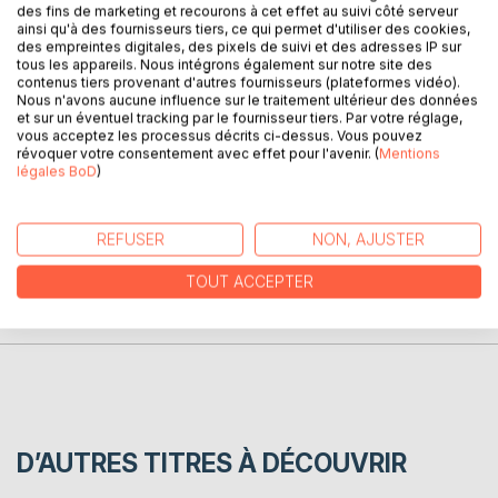
des fins de marketing et recourons à cet effet au suivi côté serveur
ainsi qu'à des fournisseurs tiers, ce qui permet d'utiliser des cookies,
des empreintes digitales, des pixels de suivi et des adresses IP sur
Eloïse par en vacances en bord de mer, dans une petite
tous les appareils. Nous intégrons également sur notre site des
ville portuaire. Kévin, lui aussi souhaite se reposer dans
contenus tiers provenant d'autres fournisseurs (plateformes vidéo).
Nous n'avons aucune influence sur le traitement ultérieur des données
cette station balnéaire. Leurs chemins vont finir par se
et sur un éventuel tracking par le fournisseur tiers. Par votre réglage,
croiser le temps d'une semaine...
vous acceptez les processus décrits ci-dessus. Vous pouvez
révoquer votre consentement avec effet pour l'avenir. (
Mentions
légales BoD
)
AUTEUR(S)
REFUSER
NON, AJUSTER
CRITIQUES PRESSE
TOUT ACCEPTER
AVIS
D’AUTRES TITRES À DÉCOUVRIR