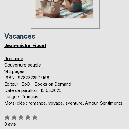
Vacances
Jean-michel Fiquet
Romance
Couverture souple
144 pages
ISBN : 9782322572168
Éditeur : BoD - Books on Demand
Date de parution : 15.04.2025
Langue : français
Mots-clés : romance, voyage, aventure, Amour, Sentiments
Évaluation:
0%
0
avis