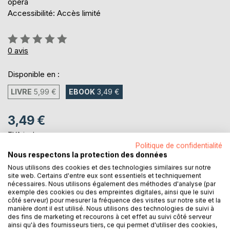
opéra
Accessibilité: Accès limité
Évaluation:
0%
0
avis
Disponible en :
LIVRE
5,99 €
EBOOK
3,49 €
3,49 €
TVA incluse
Téléchargement disponible dès maintenant
Politique de confidentialité
Nous respectons la protection des données
Nous utilisons des cookies et des technologies similaires sur notre
site web. Certains d'entre eux sont essentiels et techniquement
AJOUTER AU PANIER
nécessaires. Nous utilisons également des méthodes d'analyse (par
exemple des cookies ou des empreintes digitales, ainsi que le suivi
côté serveur) pour mesurer la fréquence des visites sur notre site et la
Ajouter à ma liste d'envies
manière dont il est utilisé. Nous utilisons des technologies de suivi à
des fins de marketing et recourons à cet effet au suivi côté serveur
Laisser un avis
ainsi qu'à des fournisseurs tiers, ce qui permet d'utiliser des cookies,