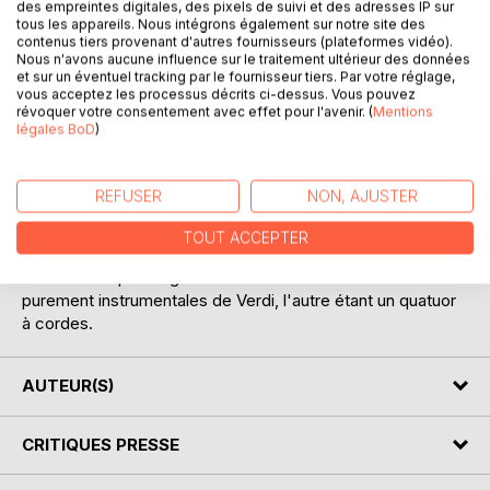
des empreintes digitales, des pixels de suivi et des adresses IP sur
tous les appareils. Nous intégrons également sur notre site des
contenus tiers provenant d'autres fournisseurs (plateformes vidéo).
Nous n'avons aucune influence sur le traitement ultérieur des données
et sur un éventuel tracking par le fournisseur tiers. Par votre réglage,
vous acceptez les processus décrits ci-dessus. Vous pouvez
révoquer votre consentement avec effet pour l'avenir. (
Mentions
légales BoD
)
DESCRIPTION
REFUSER
NON, AJUSTER
Verdi a composé cette Valse en 1859. La partition fut un
temps délaissée, puis reprise dans le film "Le Guépard" de
TOUT ACCEPTER
Visconti, dans une orchestration de Nino Rota.
Il faut noter qu'il s'agit de l'une des deux seules oeuvres
purement instrumentales de Verdi, l'autre étant un quatuor
à cordes.
AUTEUR(S)
CRITIQUES PRESSE