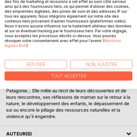
des fins de marketing et recourons à cet effet au suivi côté serveur
ainsi qu'à des fournisseurs tiers, ce qui permet d'utiliser des cookies,
des empreintes digitales, des pixels de suivi et des adresses IP sur
tous les appareils. Nous intégrons également sur notre site des
contenus tiers provenant d'autres fournisseurs (plateformes vidéo).
Nous n'avons aucune influence sur le traitement ultérieur des données
et sur un éventuel tracking par le fournisseur tiers. Par votre réglage,
DESCRIPTION
vous acceptez les processus décrits ci-dessus. Vous pouvez
révoquer votre consentement avec effet pour l'avenir. (
Mentions
légales BoD
)
Une maman pédale avec ses enfants et leur papa, du nord
au sud des Amériques. Elle témoigne de leur périple :
REFUSER
NON, AJUSTER
camper au milieu des grizzlis d'Alaska, affronter le Mexique
en proie à la violence des narcos, parcourir la forêt
TOUT ACCEPTER
amazonienne, franchir plusieurs fois les Andes, traverser le
désert d'Atacama, souffrir du vent infernal de la
Patagonie... Elle mêle au récit de leurs découvertes et de
leurs rencontres, ses réflexions de maman sur le retour à la
nature, le développement des enfants, le dépassement de
soi ou encore le pillage des ressources naturelles et la
violence qu'il engendre.
AUTEUR(S)