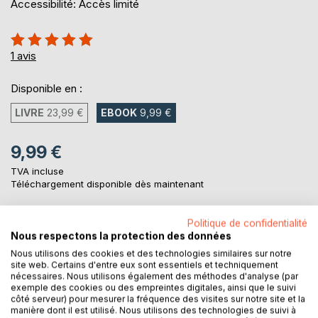
Accessibilité: Accès limité
Évaluation:
100%
1
avis
Disponible en :
LIVRE
23,99 €
EBOOK
9,99 €
9,99 €
TVA incluse
Téléchargement disponible dès maintenant
Politique de confidentialité
AJOUTER AU PANIER
Nous respectons la protection des données
Nous utilisons des cookies et des technologies similaires sur notre
site web. Certains d'entre eux sont essentiels et techniquement
Ajouter à ma liste d'envies
nécessaires. Nous utilisons également des méthodes d'analyse (par
exemple des cookies ou des empreintes digitales, ainsi que le suivi
Laisser un avis
côté serveur) pour mesurer la fréquence des visites sur notre site et la
manière dont il est utilisé. Nous utilisons des technologies de suivi à