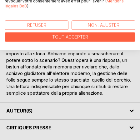
propre aliénation.
révoquer votre consentement avec effet pour l'avenir. (
Mentions
légales BoD
)
IT : Verona non è la città che vi vendono. Sotto la pietra
rosa degli innamorati e i fasti dei festival lirici, abbiamo
scavato fino agli strati dimenticati: quelli dei roghi, delle
REFUSER
NON, AJUSTER
fortezze, della mercificazione dei corpi e dell'uso politico
del passato. Confrontando il mito - questa "macchina dei
TOUT ACCEPTER
sogni" imposta dai potenti - con la realtà archeologica e
sociale, questo teatro d'intervento decostruisce il silenzio
imposto alla storia. Abbiamo imparato a smascherare il
potere sotto lo scenario? Quest'opera è una risposta, un
bisturi affondato nella memoria per rivelare che, dallo
schiavo gladiatore all'elettore moderno, la gestione delle
folle segue sempre lo stesso tracciato: quello del cerchio.
Una lettura indispensabile per chiunque si rifiuti di restare
semplice spettatore della propria alienazione.
AUTEUR(S)
CRITIQUES PRESSE