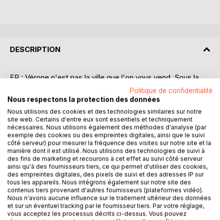
DESCRIPTION
FR : Vérone n'est pas la ville que l'on vous vend. Sous la
pierre rose des amoureux et le faste des festivals lyriques,
Politique de confidentialité
nous avons creusé jusqu'aux strates oubliées : celles des
Nous respectons la protection des données
bûchers, des forteresses, de la marchandisation des corps
Nous utilisons des cookies et des technologies similaires sur notre
et de l'instrumentalisation du passé. En confrontant le
site web. Certains d'entre eux sont essentiels et techniquement
nécessaires. Nous utilisons également des méthodes d'analyse (par
mythe - cette "machine à rêves" imposée par les
exemple des cookies ou des empreintes digitales, ainsi que le suivi
puissants - à la réalité archéologique et sociale, ce théâtre
côté serveur) pour mesurer la fréquence des visites sur notre site et la
d'intervention déconstruit le silence imposé à l'histoire.
manière dont il est utilisé. Nous utilisons des technologies de suivi à
des fins de marketing et recourons à cet effet au suivi côté serveur
Avons-nous appris à démasquer le pouvoir sous le décor ?
ainsi qu'à des fournisseurs tiers, ce qui permet d'utiliser des cookies,
Cette pièce est une réponse, un scalpel plongé dans la
des empreintes digitales, des pixels de suivi et des adresses IP sur
mémoire pour révéler que, de l'esclave gladiateur à
tous les appareils. Nous intégrons également sur notre site des
contenus tiers provenant d'autres fournisseurs (plateformes vidéo).
l'électeur moderne, la gestion des foules suit toujours le
Nous n'avons aucune influence sur le traitement ultérieur des données
même tracé : celui du cercle. Une lecture indispensable
et sur un éventuel tracking par le fournisseur tiers. Par votre réglage,
pour quiconque refuse de rester simple spectateur de sa
vous acceptez les processus décrits ci-dessus. Vous pouvez