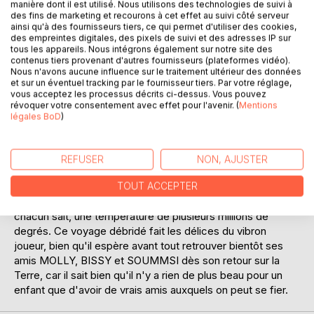
manière dont il est utilisé. Nous utilisons des technologies de suivi à
Une collection de 6 volumes raconte les aventures
des fins de marketing et recourons à cet effet au suivi côté serveur
passionnantes et drôles de petits héros dans l'espace,
ainsi qu'à des fournisseurs tiers, ce qui permet d'utiliser des cookies,
des empreintes digitales, des pixels de suivi et des adresses IP sur
mettant ainsi les découvertures scientifiques les plus
tous les appareils. Nous intégrons également sur notre site des
récentes à la portée du lecteur, avec un langage aisément
contenus tiers provenant d'autres fournisseurs (plateformes vidéo).
compréhensible. Ce livre veut passionner les lecteurs
Nous n'avons aucune influence sur le traitement ultérieur des données
jeunes et tous ceux qui le sont restés, en leur présentant
et sur un éventuel tracking par le fournisseur tiers. Par votre réglage,
vous acceptez les processus décrits ci-dessus. Vous pouvez
de manière ludique un monde aujourd'hui mis à notre
révoquer votre consentement avec effet pour l'avenir. (
Mentions
portée grâce aux progrès scientifiques.
légales BoD
)
Dans le volume 2, BLINKI, ALIENNE et VOUZZEL, à bord
de leur vaisseau spatial à moteur hyperrapide à ultra-sons
REFUSER
NON, AJUSTER
qui les portent à une vitesse de près de 3000 kilomètres
par seconde, croisent les trajectoires de la Lune, de Venus
TOUT ACCEPTER
et de Mercure en se rapprochant du soleil, qui a, comme
chacun sait, une température de plusieurs millions de
degrés. Ce voyage débridé fait les délices du vibron
joueur, bien qu'il espère avant tout retrouver bientôt ses
amis MOLLY, BISSY et SOUMMSI dès son retour sur la
Terre, car il sait bien qu'il n'y a rien de plus beau pour un
enfant que d'avoir de vrais amis auxquels on peut se fier.