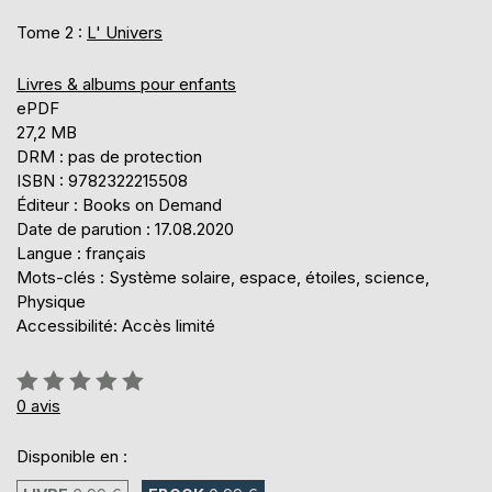
Tome 2 :
L' Univers
Livres & albums pour enfants
ePDF
27,2 MB
DRM : pas de protection
ISBN : 9782322215508
Éditeur : Books on Demand
Date de parution : 17.08.2020
Langue : français
Mots-clés : Système solaire, espace, étoiles, science,
Physique
Accessibilité: Accès limité
Évaluation:
0%
0
avis
Disponible en :