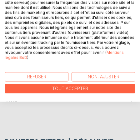
côté serveur) pour mesurer la fréquence des visites sur notre site et la
manière dont il est utilisé. Nous utilisons des technologies de suivi à
des fins de marketing et recourons à cet effet au suivi côté serveur
ainsi qu'à des fournisseurs tiers, ce qui permet d'utiliser des cookies,
DESCRIPTION
des empreintes digitales, des pixels de suivi et des adresses IP sur
tous les appareils. Nous intégrons également sur notre site des
contenus tiers provenant d'autres fournisseurs (plateformes vidéo).
La philosophie, la religion, l'art, la peinture, la psychologie,
Nous n'avons aucune influence sur le traitement ultérieur des données
le féminisme. La Joconde, La jeune fille à la perle,
et sur un éventuel tracking par le fournisseur tiers. Par votre réglage,
vous acceptez les processus décrits ci-dessus. Vous pouvez
l'Olympia de Manet. Essais, cours et entretien.
révoquer votre consentement avec effet pour l'avenir. (
Mentions
légales BoD
)
AUTEUR(S)
REFUSER
NON, AJUSTER
CRITIQUES PRESSE
TOUT ACCEPTER
AVIS