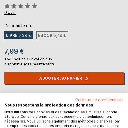
Évaluation:
0%
0
avis
Disponible en :
LIVRE
7,99 €
EBOOK
5,49 €
7,99 €
TVA incluse /
Envoi en sus
disponible (dès maintenant)
AJOUTER AU PANIER
Ajouter à ma liste d'envies
Politique de confidentialité
Laisser un avis
Nous respectons la protection des données
Nous utilisons des cookies et des technologies similaires sur notre
site web. Certains d'entre eux sont essentiels et techniquement
nécessaires. Nous utilisons également des méthodes d'analyse (par
exemple des cookies ou des empreintes digitales, ainsi que le suivi