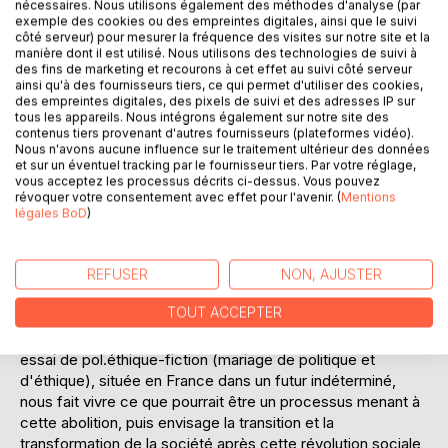
nécessaires. Nous utilisons également des méthodes d'analyse (par
exemple des cookies ou des empreintes digitales, ainsi que le suivi
côté serveur) pour mesurer la fréquence des visites sur notre site et la
manière dont il est utilisé. Nous utilisons des technologies de suivi à
des fins de marketing et recourons à cet effet au suivi côté serveur
ainsi qu'à des fournisseurs tiers, ce qui permet d'utiliser des cookies,
des empreintes digitales, des pixels de suivi et des adresses IP sur
DESCRIPTION
tous les appareils. Nous intégrons également sur notre site des
contenus tiers provenant d'autres fournisseurs (plateformes vidéo).
Nous n'avons aucune influence sur le traitement ultérieur des données
et sur un éventuel tracking par le fournisseur tiers. Par votre réglage,
De nombreux ouvrages sont déjà parus sur le thème du
vous acceptez les processus décrits ci-dessus. Vous pouvez
véganisme mais généralement en proposant des réflexions
révoquer votre consentement avec effet pour l'avenir. (
Mentions
théoriques ou des recettes de cuisine. Il manquait des
légales BoD
)
scénarios permettant de rêver l'avenir et d'imaginer
comment répondre aux innombrables questions qui se
posent pour abolir l'utilisation des animaux non-humains
REFUSER
NON, AJUSTER
puis pour organiser une société post-spéciste.
TOUT ACCEPTER
"Vers une société végane" vient combler cette lacune. Cet
essai de pol.éthique-fiction (mariage de politique et
d'éthique), située en France dans un futur indéterminé,
nous fait vivre ce que pourrait être un processus menant à
cette abolition, puis envisage la transition et la
transformation de la société après cette révolution sociale