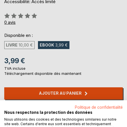
Accessibilité: Accès limité
Évaluation:
0%
0
avis
Disponible en :
LIVRE
10,00 €
EBOOK
3,99 €
3,99 €
TVA incluse
Téléchargement disponible dès maintenant
AJOUTER AU PANIER
Politique de confidentialité
Ajouter à ma liste d'envies
Nous respectons la protection des données
Laisser un avis
Nous utilisons des cookies et des technologies similaires sur notre
site web. Certains d'entre eux sont essentiels et techniquement