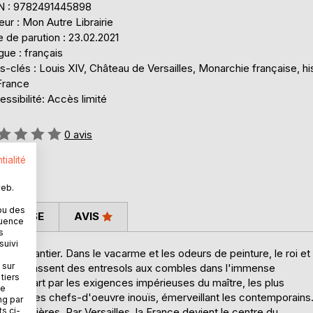
N : 9782491445898
eur : Mon Autre Librairie
 de parution : 23.02.2021
ue : français
-clés : Louis XIV, Château de Versailles, Monarchie française, hi
France
ssibilité: Accès limité
uation:
0
avis
tialité
web.
ou des
 PRESSE
AVIS
quence
s
suivi
 en chantier. Dans le vacarme et les odeurs de peinture, le roi et
 sur
ans s'entassent des entresols aux combles dans l'immense
tiers
 leur art par les exigences impérieuses du maître, les plus
ne
haîne des chefs-d'oeuvre inouïs, émerveillant les contemporains
ng par
es frontières. Par Versailles, la France devient le centre du
ts ci-