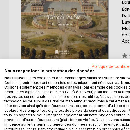
ISB
Édit
Date
Lang
Mots
de 
Acce
Éval
0%
Politique de confiden
Nous respectons la protection des données
Nous utilisons des cookies et des technologies similaires sur notre site 
Certains d'entre eux sont essentiels et techniquement nécessaires. Nous
utilisons également des méthodes d'analyse (par exemple des cookies 
DESCRIPTION
AUTEUR(S)
CRITIQUES
empreintes digitales, ainsi que le suivi côté serveur) pour mesurer la fré
des visites sur notre site et la manière dont il est utilisé. Nous utilisons de
technologies de suivi à des fins de marketing et recourons à cet effet au 
En mai 1682, la Cour déménage à Versailles, encore
côté serveur ainsi qu'à des fournisseurs tiers, ce qui permet d'utiliser des
cookies, des empreintes digitales, des pixels de suivi et des adresses IP
sa famille royale, le gouvernement et les courtis
tous les appareils. Nous intégrons également sur notre site des contenus 
demeure déjà trop petite. Poussés jusqu'au bout de
provenant d'autres fournisseurs (plateformes vidéo). Nous n'avons aucu
grands artistes du temps produisent comme à la c
influence sur le traitement ultérieur des données et sur un éventuel tracki
La gloire du Roi Soleil va bientôt dépasser toutes l
le fournisseur tiers. Par votre réglage, vous acceptez les processus décri