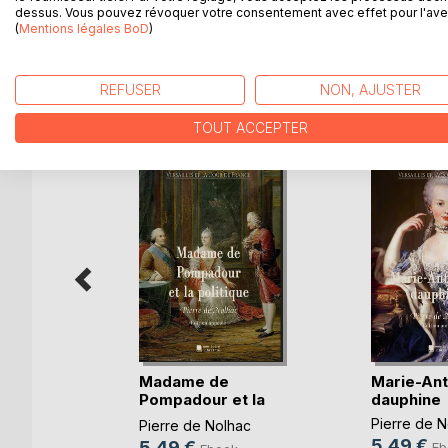
dessus. Vous pouvez révoquer votre consentement avec effet pour l'aven
monde. (Édition annotée)
(
Mentions légales BoD
)
REFUSER
NON, AJUSTER
D’AUTRES TITRES À D
TOUT ACCEPTER
t Madame
Madame de
Marie-Ant
our
Pompadour et la
dauphine
politique
hac
Pierre de N
Pierre de Nolhac
5,49 €
5,49 €
k
Eb