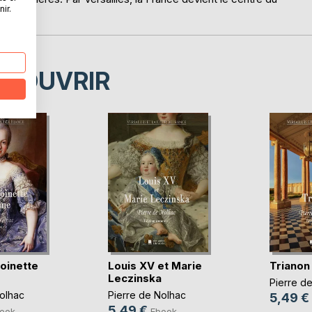
ir.
ÉCOUVRIR
oinette
Louis XV et Marie
Trianon
Leczinska
Pierre d
olhac
Pierre de Nolhac
5,49 €
5,49 €
ook
Ebook