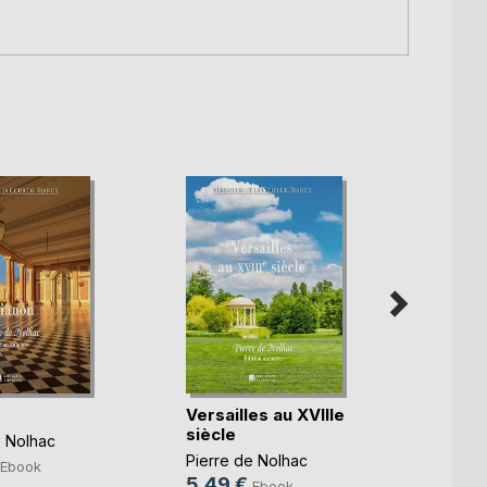
La re
Versailles au XVIIIe
Antoi
siècle
e Nolhac
Pierre
Pierre de Nolhac
Ebook
19,5
5,49 €
Ebook